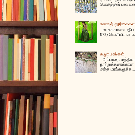
பொலித்தீன் பாவனை
கனவுத் தூரிகைகள
வாசகசாலை பதிப்பகத
073) வெளியீடான ஏ. 
கூழா மரங்கள்
அம்பாரை, மத்திய ம
நூற்றுக்கணக்கான 
அந்த மரங்களுக்க..