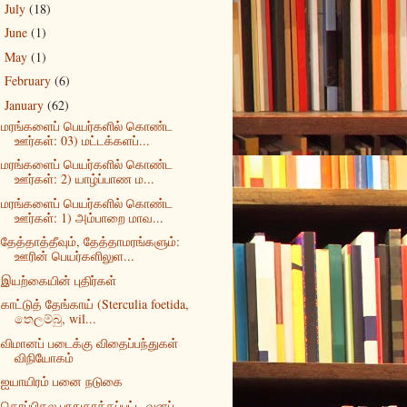
July
(18)
►
June
(1)
►
May
(1)
►
February
(6)
►
January
(62)
▼
மரங்களைப் பெயர்களில் கொண்ட
ஊர்கள்: 03) மட்டக்களப்...
மரங்களைப் பெயர்களில் கொண்ட
ஊர்கள்: 2) யாழ்ப்பாண ம...
மரங்களைப் பெயர்களில் கொண்ட
ஊர்கள்: 1) அம்பாறை மாவ...
தேத்தாத்தீவும், தேத்தாமரங்களும்:
ஊரின் பெயர்களிலுள...
இயற்கையின் புதிர்கள்
காட்டுத் தேங்காய் (Sterculia foetida,
තෙලම්බු, wil...
விமானப் படைக்கு விதைப்பந்துகள்
விநியோகம்
ஐயாயிரம் பனை நடுகை
தொப்பிகல பாதுகாக்கப்பட்ட வனப்