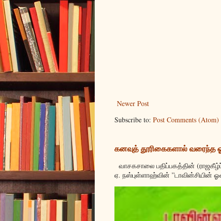
Newer Post
Subscribe to:
Post Comments (Atom)
கனவுத் தூரிகைகளால் வரைந்த
வாசகசாலை பதிப்பகத்தின் (ராஜகீழ்ப
ஏ. நஸ்புள்ளாஹ்வின் ”டாவின்சியின் ஓ