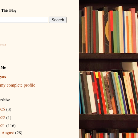
 This Blog
ome
 Me
yas
my complete profile
rchive
025
(3)
022
(1)
021
(116)
August
(28)
►