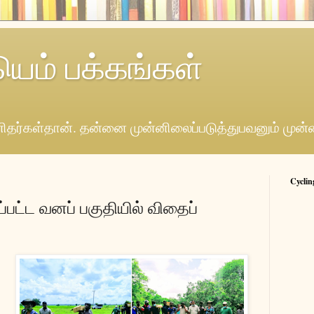
யெம் பக்கங்கள்
தர்கள்தான். தன்னை முன்னிலைப்படுத்துபவனும் முன்
Cyclin
்பட்ட வனப் பகுதியில் விதைப்