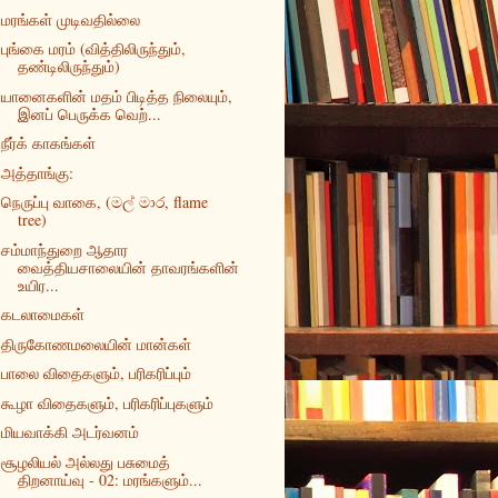
மரங்கள் முடிவதில்லை
புங்கை மரம் (வித்திலிருந்தும்,
தண்டிலிருந்தும்)
யானைகளின் மதம் பிடித்த நிலையும்,
இனப் பெருக்க வெற்...
நீர்க் காகங்கள்
அத்தாங்கு:
நெருப்பு வாகை, (මල් මාර, flame
tree)
சம்மாந்துறை ஆதார
வைத்தியசாலையின் தாவரங்களின்
உயிர...
கடலாமைகள்
திருகோணமலையின் மான்கள்
பாலை விதைகளும், பரிகரிப்பும்
கூழா விதைகளும், பரிகரிப்புகளும்
மியவாக்கி அடர்வனம்
சூழலியல் அல்லது பசுமைத்
திறனாய்வு - 02: மரங்களும்...