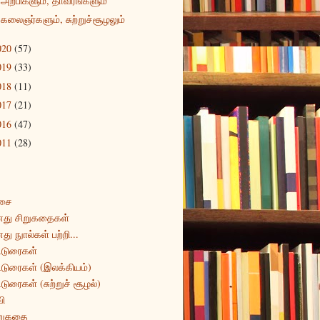
அறபிகளும், தாவரங்களும்
கலைஞர்களும், சுற்றுச்சூழலும்
020
(57)
019
(33)
018
(11)
017
(21)
016
(47)
011
(28)
சை
து சிறுகதைகள்
து நுால்கள் பற்றி...
்டுரைகள்
்டுரைகள் (இலக்கியம்)
்டுரைகள் (சுற்றுச் சூழல்)
ி
றுகதை