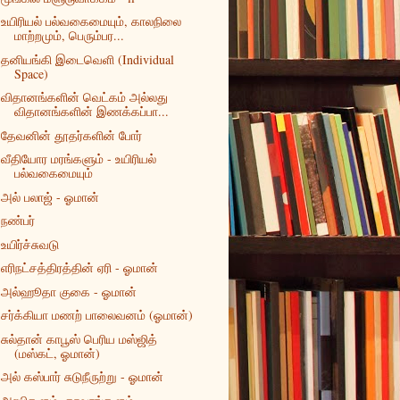
உயிரியல் பல்வகைமையும், காலநிலை
மாற்றமும், பெரும்பர...
தனியங்கி இடைவெளி (Individual
Space)
விதானங்களின் வெட்கம் அல்லது
விதானங்களின் இணக்கப்பா...
தேவனின் தூதர்களின் போர்
வீதியோர மரங்களும் - உயிரியல்
பல்வகைமையும்
அல் பலாஜ் - ஓமான்
நண்பர்
உயிர்ச்சுவடு
எரிநட்சத்திரத்தின் ஏரி - ஓமான்
அல்ஹூதா குகை - ஓமான்
சர்க்கியா மணற் பாலைவனம் (ஓமான்)
சுல்தான் காபூஸ் பெரிய மஸ்ஜித்
(மஸ்கட், ஓமான்)
அல் கஸ்பார் சுடுநீருற்று - ஓமான்