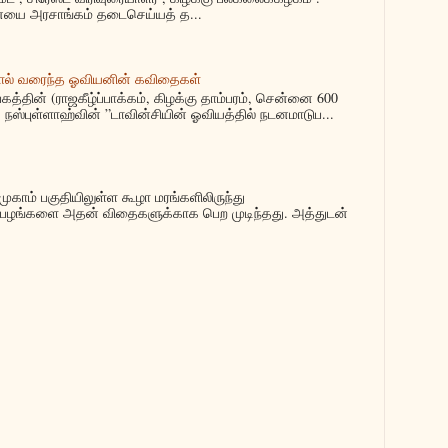
யை அரசாங்கம் தடைசெய்யத் த...
ால் வரைந்த ஓவியனின் கவிதைகள்
்தின் (ராஜகீழ்ப்பாக்கம், கிழக்கு தாம்பரம், சென்னை 600
நஸ்புள்ளாஹ்வின் ”டாவின்சியின் ஓவியத்தில் நடனமாடுப...
ுகாம் பகுதியிலுள்ள கூழா மரங்களிலிருந்து
பழங்களை அதன் விதைகளுக்காக பெற முடிந்தது. அத்துடன்
.