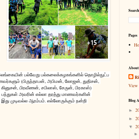
Search
Pages
H
About
 இலங்கையின் பல்வேறு பல்கலைக்கழகங்களில் தொழில்நுட்ப 
Ri
ாணவர்களும் (பிருந்தாபன், அபிமன், லோஜன், துதிசன், 
View 
ினுசன், பிரவீணன், சபிலாஸ், சேருன், பிரகாஸ்) 
ப் பந்துகள் அவரின் எல்லா தரத்து மாணவர்களின் 
. இது முடிவல்ல ஆரம்பம். எல்லோருக்கும் நன்றி 
Blog A
2
►
2
►
2
▼