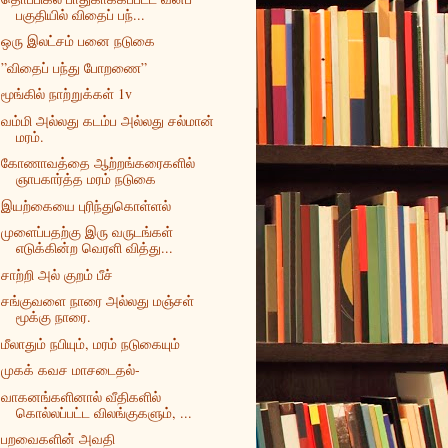
பகுதியில் விதைப் பந்...
ஒரு இலட்சம் பனை நடுகை
”விதைப் பந்து போறணை”
மூங்கில் நாற்றுக்கள் 1v
வம்மி அல்லது கடம்ப அல்லது சல்மான்
மரம்.
கோணாவத்தை ஆற்றங்கரைகளில்
ஞாபகார்த்த மரம் நடுகை
இயற்கையை புரிந்துகொள்ளல்
முளைப்பதற்கு இரு வருடங்கள்
எடுக்கின்ற வெரளி வித்து...
சாற்றி அல் குறம் பீச்
சங்குவளை நாரை அல்லது மஞ்சள்
மூக்கு நாரை.
மீலாதும் நபியும், மரம் நடுகையும்
முகக் கவச மாசடைதல்-
வாகனங்களினால் வீதிகளில்
கொல்லப்பட்ட விலங்குகளும், ...
பறவைகளின் அவதி