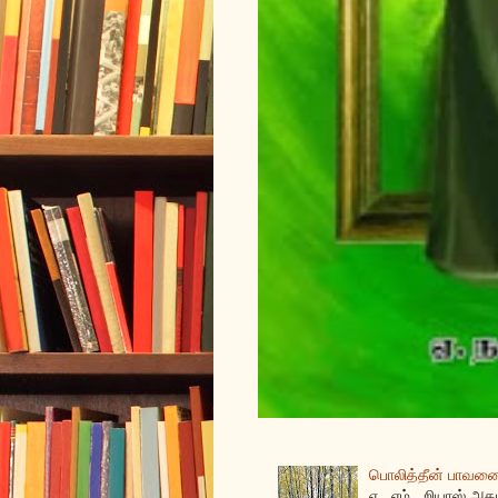
பொலித்தீன் பாவனைக
ஏ . எம் . றியாஸ் அக