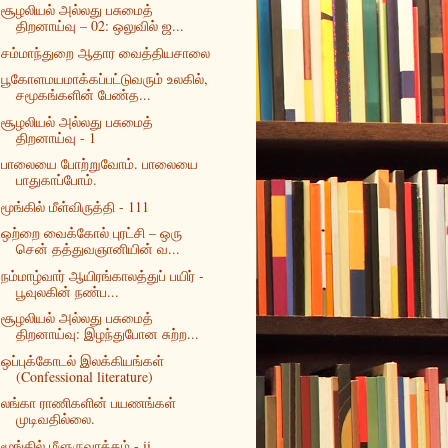
சூழலியல் அல்லது பசுமைத்
திறனாய்வு – 02: ஒலுவில் ஜ...
சம்மாந்துறை ஆதார வைத்தியசாலை
பூகோளமயமாக்கப்பட்டுவரும் உலகில்,
சமூகங்களின் பேண்த...
சூழலியல் அல்லது பசுமைத்
திறனாய்வு - 1
பாலையை போற்றுவோம். பாலையை
பாதுகாப்போம்.
மூங்கில் மீள்விருத்தி - 111
ஒற்றை வைக்கோல் புரட்சி – ஒரு
சென் தத்துவஞானியின் வ...
நம்மாழ்வார் ஆயிரங்காலத்துப் பயிர் -
பூவுலகின் நண்ப...
சூழலியல் அல்லது பசுமைத்
திறனாய்வு: இழந்துபோன சுற்ற...
ஒப்புக்கோடல் இலக்கியங்கள்
(Confessional literature)
லங்கா ராணிகளின் பயணங்கள்
முடிவதில்லை.
மூங்கில் மீளுருவாக்கம் - ii