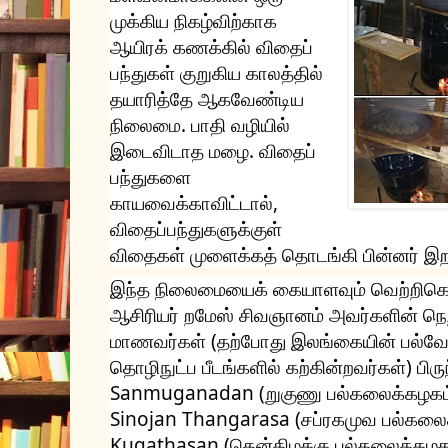
முக்கிய 
நிகழ்விற்காக 
ஆயிரக் கணக்கில் விதைப் 
பந்துகள் குறுகிய காலத்தில் 
தயாரித்தே ஆகவேண்டிய 
நிலைமை. பாதி வழியில் 
இடைவிடாத மழை. விதைப் 
பந்துகளை 
காயவைக்காவிட்டால், 
விதைப்பந்துகளுக்குள் 
விதைகள் முளைக்கத் தொடங்கி பின்னர் இறந்
இந்த நிலைமையைக் கையாளவும் வெற்றிகொள
ஆசிரியர் றமேஸ் சிவஞானம் அவர்களின் நெறி
மாணவர்கள் (தற்போது இலங்கையின் பல்வேற
தொழிநுட்ப பீடங்களில் கற்கின்றவர்கள்) பிர
Sanmuganadan (றுகுணு பல்கலைக்கழகம
Sinojan Thangarasa (சப்ரகமுவ பல்கலைக்
Kugathasan (தென்கிழக்கு பல்கலைக்கழகம்