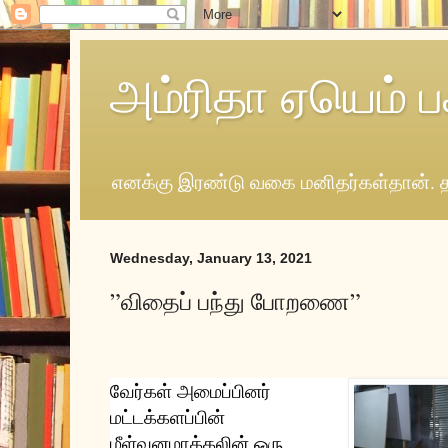
அம்ரிதா ஏயெம் ப
எனக்கு இரண்டு வகை மனிதர்கள்தான். த
Wednesday, January 13, 2021
”விதைப் பந்து போறணை”
வேர்கள் அமைப்பினர் 
மட்டக்களப்பின் 
மீள்வனமாக்கலின் ஒரு 