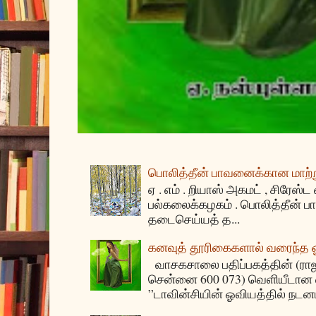
பொலித்தீன் பாவனைக்கான மாற்று
ஏ . எம் . றியாஸ் அகமட் , சிரேஸ்ட
பல்கலைக்கழகம் . பொலித்தீன்
தடைசெய்யத் த...
கனவுத் தூரிகைகளால் வரைந்த
வாசகசாலை பதிப்பகத்தின் (ராஜகீழ
சென்னை 600 073) வெளியீடான ஏ
”டாவின்சியின் ஓவியத்தில் நடனம