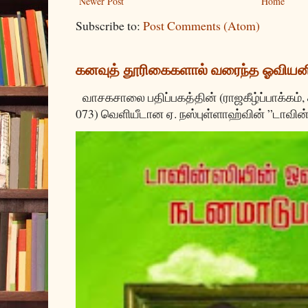
Newer Post
Home
Subscribe to:
Post Comments (Atom)
கனவுத் தூரிகைகளால் வரைந்த ஓவியன
வாசகசாலை பதிப்பகத்தின் (ராஜகீழ்ப்பாக்கம்,
073) வெளியீடான ஏ. நஸ்புள்ளாஹ்வின் ”டாவின்