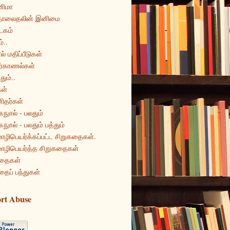
னிமா
ொலைதலின் இனிமை
டகம்
்..
ல் மதிப்பீடுகள்
ர்காணல்கள்
தும்..
ள்
ிதர்கள்
கநுால் - பலதும்
கநுால் - பலதும் பத்தும்
ழிபெயர்க்கப்பட்ட சிறுகதைகள்.
ழிபெயர்த்த சிறுகதைகள்
தைகள்
தைப் பந்துகள்
rt Abuse