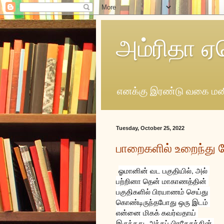
அம்ரிதா ஏ
எனக்கு இரண்டு வகை மனி
Tuesday, October 25, 2022
பாறைகளில் உறைந்து ப
ஓமானின் வட பகுதியில், அல் 
பற்றினா தென் மாகாணத்தின் 
பகுதிகளில் 
பிரயாணம் செய்து 
கொண்டிருந்தபோது ஒரு இடம் 
என்னை மிகக் கவர்வதாய் 
இருந்தது. அந்தப் பிரதேசத்தின் 