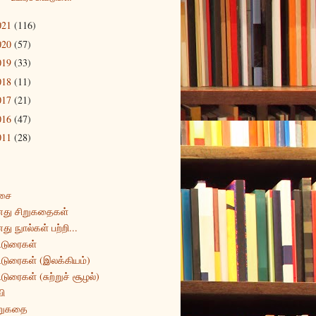
021
(116)
020
(57)
019
(33)
018
(11)
017
(21)
016
(47)
011
(28)
சை
து சிறுகதைகள்
து நுால்கள் பற்றி...
்டுரைகள்
்டுரைகள் (இலக்கியம்)
்டுரைகள் (சுற்றுச் சூழல்)
ி
றுகதை