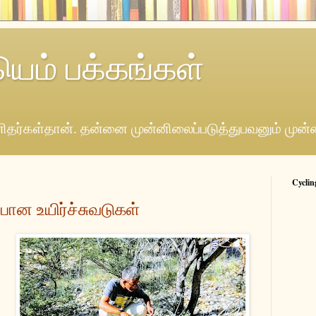
யெம் பக்கங்கள்
தர்கள்தான். தன்னை முன்னிலைப்படுத்துபவனும் முன்
Cyclin
ோன உயிர்ச்சுவடுகள்