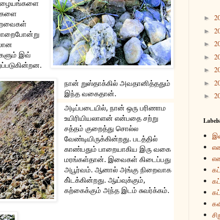
 இழையங்களை 
களை 
2
►
்றவைகள் 
2
►
 பாறைபோன்று 
2
லான 
►
களும் இவ் 
2
►
்படுகின்றன. 
2
►
2
நான் றுஸ்தாக்கில் அவதானித்ததும் 
►
இந்த வகைதான்.
2
►
அடிப்படையில், நான் ஒரு பரிணாம 
உயிரியியலாளன் என்பதை சற்று 
Labels
சத்தம் குறைத்து சொல்ல 
இ
வேண்டியிருக்கின்றது. படத்தில் 
என
காண்பதும் பாறையாகிய இரு வகை 
என
மரங்கள்தான். இவைகள் கிடைப்பது 
அபூர்வம். ஆனால் அங்கு நிறைவாக 
கட
கி்டக்கின்றது. ஆய்வுக்கும், 
கட
கற்கைக்கும் அந்த இடம் சுவர்க்கம்.
கட
கவ
சி