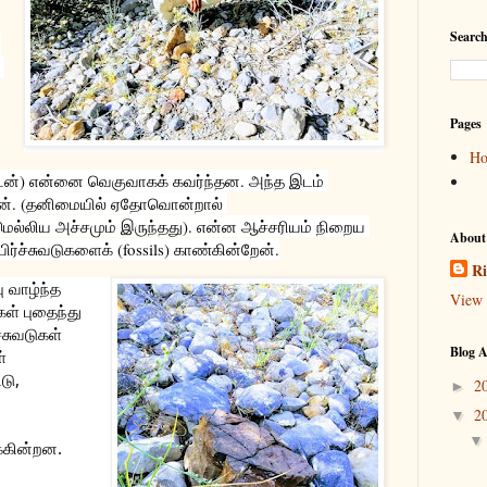
Search
Pages
H
ேன்) என்னை வெகுவாகக் கவர்ந்தன. அந்த இடம் 
றேன். (தனிமையில் ஏதோவொன்றால் 
ல்லிய அச்சமும் இருந்தது). என்ன ஆச்சரியம் நிறைய 
About
ர்ச்சுவடுகளைக் (fossils) காண்கின்றேன்.
Ri
 வாழ்ந்த 
View 
ள் புதைந்து 
சுவடுகள் 
Blog A
 
டு, 
2
►
2
▼
க்கின்றன. 