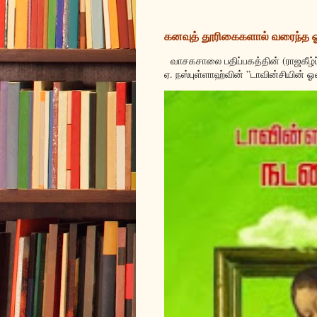
கனவுத் தூரிகைகளால் வரைந்த
வாசகசாலை பதிப்பகத்தின் (ராஜகீழ்ப
ஏ. நஸ்புள்ளாஹ்வின் ”டாவின்சியின் ஓ