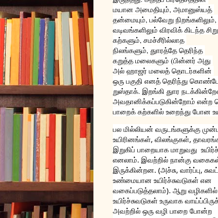
மயான அமைதியும், அமானுஸ்யத் 
தன்மையும், பல்வேறு நிறங்களிலும், 
வடிவங்களிலும் விரவிக் கிடந்த சிறு 
கற்களும், சமச்சீரில்லாத 
நிலங்களும், துாரத்தே தெரிந்த 
கறுத்த மலைகளும் (பின்னர் அது 
அல் ஹாஜர் மலைத் தொடர்களின் 
ஒரு பகுதி எனத் தெரிந்து கொண்ட
றுஸ்தாக். இறங்கி துார நடக்கின்
அவதானிக்கப்படுகின்றோம் என்ற மெ
பாறைக் கற்களில் உறைந்து போன உயி
பல மில்லியன் வருடங்களுக்கு முன்பு
உயிரினங்கள், விலங்குகள், தாவரங்க
இறுகிப் பாறையாக மாறுவது  உயிர்ச்
எனலாம். இவற்றில் நான்கு வகைகள்
இருக்கின்றன. (அச்சு, வார்ப்பு, சுவட்
உண்மையான உயிர்ச்சுவடுகள் என 
வ
கைப்படுத்தலாம்). ஆறு வழிகளில் 
உயிர்ச்சுவடுகள் உருவாக 
வாய்ப்பிரு
அவற்றில் ஒரு வழி பாறை போன்ற 