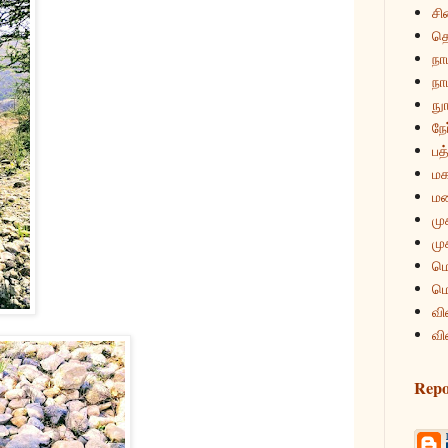
சி
த
நா
நாம
நுா
நே
பத்
மக
மன
மு
மு
மொ
மொ
வி
வி
Repo