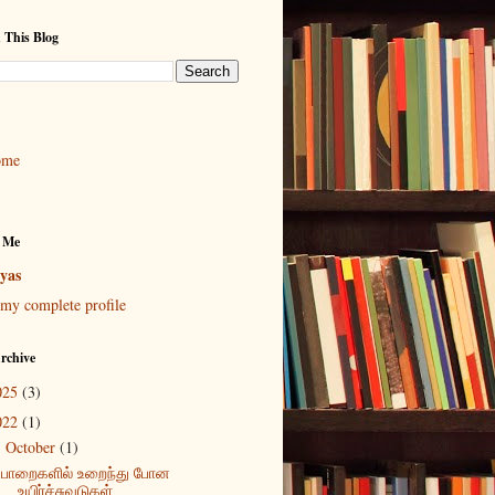
 This Blog
ome
 Me
yas
my complete profile
rchive
025
(3)
022
(1)
October
(1)
▼
பாறைகளில் உறைந்து போன
உயிர்ச்சுவடுகள்