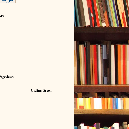
ers
Pageviews
Cycling Green