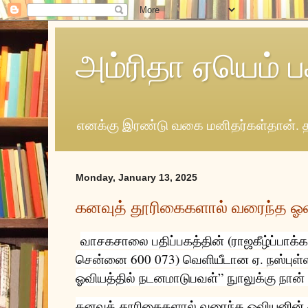
அம்ரிதா ஏயெம் ப
எனக்கு இரண்டு வகை மனிதர்கள்தான். த
Monday, January 13, 2025
கனவுத் தூரிகைகளால் வரைந்த ஓ
வாசகசாலை பதிப்பகத்தின் (ராஜகீழ்ப்பாக்கம்
சென்னை 600 073) வெளியீடான ஏ. நஸ்புள்ள
ஓவியத்தில் நடனமாடுபவள்” நுாலுக்கு நான்
கனவுத் தூரிகைகளால் வரைந்த ஓவியனின்