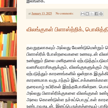
இலங்கை.
at
January 13, 2025
No comments:
விலங்குகள் பிளாஸ்ற்றிக், பொலித்
தவறுதலாகவும் அல்லது வேண்டுமென்றும் ப
பிளாஸ்ரிக்
போன்றவைகளை உணவுடன் விலங்
உண்ணும் நிலை மனிதனால் ஏற்படுத்தப்படு
வனசீவராசிகளுக்கும், விலங்குகளுக்கும் 
ஏற்படுத்தும் காரணங்களில் ஒன்றாக இருக்க
காரணமாக வருடாந்தம் இலட்சக்கணக்கான 
தரைவாழ் உயிரிகள் இறந்தபோகின்றன. பொலி
அல்லது பிளாஸ்ரிக்குகளை விலங்குகள் உண
அவை கொண்டுள்ள நச்சுப்பொருட்கள் கா
உண்டாவதுடன், இனப்பெருக்கத்தையும் பாதி