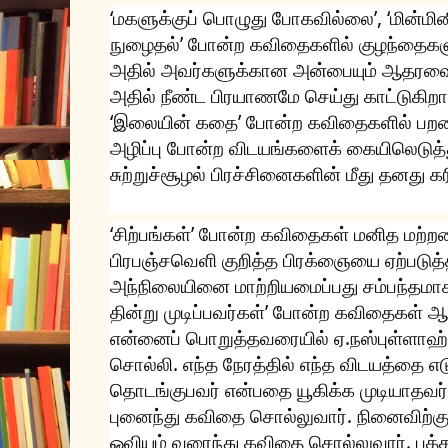
‘மகளுக்குப் பொழுது போகவில்லை’, ‘மின்மின
நுழைதல்’ போன்ற கவிதைகளில் குழந்தைக
அதில் அவர்களுக்கான அன்பையும் ஆதரவையு
அதில் நீண்ட பிரயாணமே செய்து காட்டுகிறார்
‘இலையின் கதை’ போன்ற கவிதைகளில் பறவ
அழிப்பு போன்ற விடயங்களைக் கையிலெடுத்து
சுற்றுச்சூழல் பிரச்சினைகளின் மீது தனது க
‘சிற்பங்கள்’ போன்ற கவிதைகள் மனித மற்ற
பிரபஞ்சவெளி குறித்த பிரக்ஞையை ஏற்படுத்த
அந்நிலையினை மாற்றியமைப்பது சம்பந்தமா
தின்று முடிப்பவர்கள்’ போன்ற கவிதைகள் 
என்னைப் பொறுத்தவரையில் ஏ.நஸ்புள்ளாஹ
சொல்லி. எந்த நேரத்தில் எந்த விடயத்தை 
தொடங்குபவர் என்பதை யூகிக்க முடியாதவர்
புனைந்து கவிதை சொல்லுவார். நினைவிற்க
ஓவியம் வரைந்து கவிதை சொல்லுவார். புத்