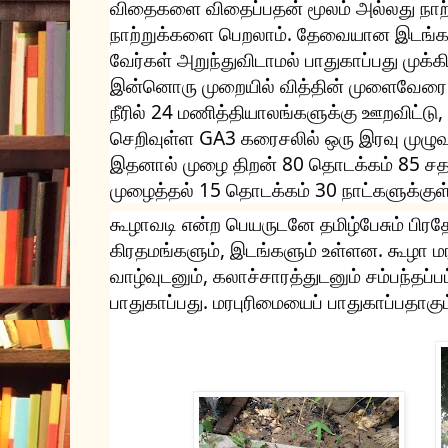
விதைகளை விதைப்பதன் மூலம் அல்லது நாற
நாற்றுக்களை பெறலாம். தேவையான இடங்களி
வேர்கள் அறுந்துவிடாமல் பாதுகாப்பது முக்க
இன்னொரு முறையில் வித்தின் முளைவேரை 
நீரில் 24 மணித்தியாலங்களுக்கு ஊறவிட்டு, 
செறிவுள்ள GA3 கரைசலில் ஒரு இரவு முழுவ
இதனால் முழை திறன் 80 தொடக்கம் 85 சதவீ
முழைத்தல் 15 தொடக்கம் 30 நாட்களுக்குள் ம
கூழாவடி என்ற பெயருடனே தமிழ்பேசும் பிர
கிரதமங்களும், இடங்களும் உள்ளன. கூழா ம
வாழ்வுடனும், கலாச்சாரத்துடனும் சம்பந்தப்
பாதுகாப்பது. மரபுரிமையைப் பாதுகாப்பதாகும