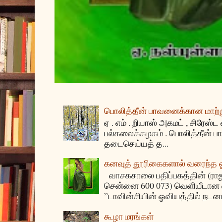
பொலித்தீன் பாவனைக்கான மாற்று
ஏ . எம் . றியாஸ் அகமட் , சிரேஸ்ட
பல்கலைக்கழகம் . பொலித்தீன்
தடைசெய்யத் த...
கனவுத் தூரிகைகளால் வரைந்த
வாசகசாலை பதிப்பகத்தின் (ராஜகீழ
சென்னை 600 073) வெளியீடான ஏ
”டாவின்சியின் ஓவியத்தில் நடனம
கூழா மரங்கள்