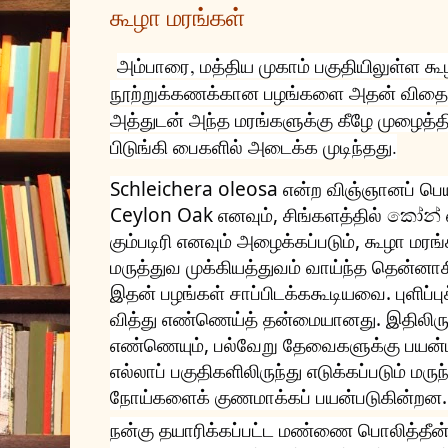
கூழா மரங்கள்
அம்பாரை, மத்திய முகாம் பகுதியிலுள்ள கூ
நூற்றுக்கணக்கான பழங்களை அதன் விதைகள
அத்துடன் அந்த மரங்களுக்கு கீழே முழைத்த
பிடுங்கி பைகளில் அடைக்க முடிந்தது.
Schleichera oleosa என்ற விஞ்ஞானப் பெய
Ceylon Oak எனவும், சிங்களத்தில் කෝන් எ
கும்படிரி எனவும் அழைக்கப்படும், கூழா மரங்
மருத்துவ முக்கியத்துவம் வாய்ந்த தென்னாச
இதன்
பழங்கள் சாப்பிடக்ககூடியவை. புளிப
வித்து எண்ணெய்த் தன்மையானது. இதிலிருந்
எண்ணெயும், பல்வேறு தேவைகளுக்கு பயன்ப
எல்லாப் பகுதிகளிலிருந்து எடுக்கப்படும் மரு
நோய்களைக் குணமாக்கப் பயன்படுகின்றன.
நன்கு தயாரிக்கப்பட்ட மண்ணை பொலித்தீன்