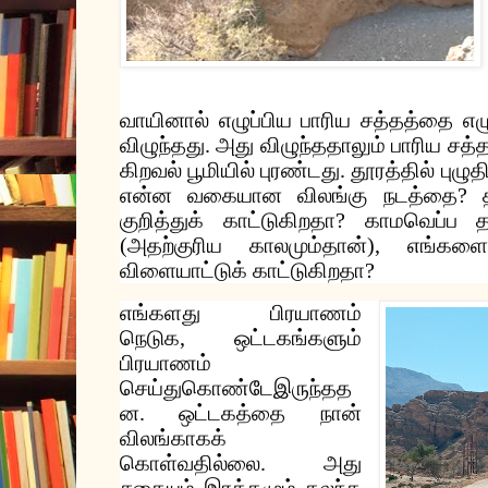
வாயினால்
எழுப்பிய
பாரிய
சத்தத்தை
எழு
விழுந்தது
.
அது
விழுந்ததாலும்
பாரிய
சத்த
கிறவல்
பூமியில்
புரண்டது
.
தூரத்தில்
புழுத
என்ன
வகையான
விலங்கு
நடத்தை
?
குறித்துக்
காட்டுகிறதா
?
காமவெப்ப
(
அதற்குரிய
காலமும்தான்
),
எங்களை
விளையாட்டுக்
காட்டுகிறதா
?
எங்களது
பிரயாணம்
நெடுக
,
ஒட்டகங்களும்
பிரயாணம்
செய்துகொண்டே
இருந்தத
ன
.
ஒட்டகத்தை
நான்
விலங்காகக்
கொள்வதில்லை
.
அது