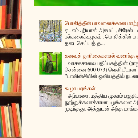
பொலித்தீன் பாவனைக்கான மாற்று
ஏ . எம் . றியாஸ் அகமட் , சிரேஸ்ட
பல்கலைக்கழகம் . பொலித்தீன்
தடைசெய்யத் த...
கனவுத் தூரிகைகளால் வரைந்த
வாசகசாலை பதிப்பகத்தின் (ராஜகீழ
சென்னை 600 073) வெளியீடான ஏ
”டாவின்சியின் ஓவியத்தில் நடனம
கூழா மரங்கள்
அம்பாரை, மத்திய முகாம் பகுதிய
நூற்றுக்கணக்கான பழங்களை அ
முடிந்தது. அத்துடன் அந்த மரங்க