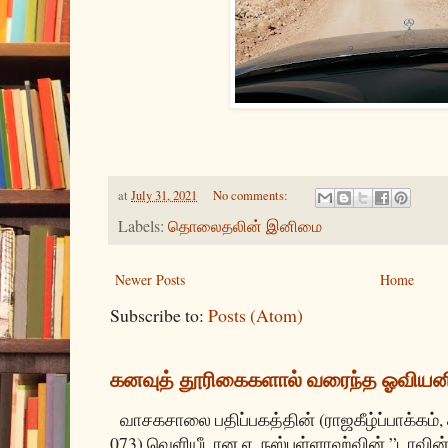
at
July 31, 2021
No comments:
Labels:
தொலைதலின் இனிமை
Newer Posts
Home
Subscribe to:
Posts (Atom)
கனவுத் தூரிகைகளால் வரைந்த ஓவியன
வாசகசாலை பதிப்பகத்தின் (ராஜகீழ்ப்பாக்கம்,
073) வெளியீடான ஏ. நஸ்புள்ளாஹ்வின் ”டாவின்