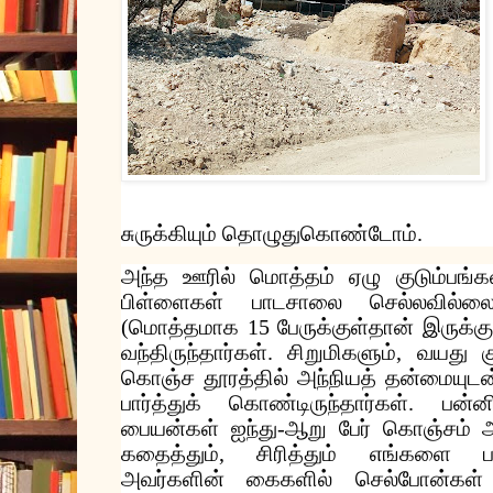
சுருக்கியும்
தொழுதுகொண்டோம்
.
அந்த
ஊரில்
மொத்தம்
ஏழு
குடும்பங்க
பிள்ளைகள்
பாடசாலை
செல்லவில்ல
(
மொத்தமாக
15
பேருக்குள்தான்
இருக்கு
வந்திருந்தார்கள்
.
சிறுமிகளும்
,
வயது
கொஞ்ச
தூரத்தில்
அந்நியத்
தன்மையுடன
பார்த்துக்
கொண்டிருந்தார்கள்
.
பன்ன
பையன்கள்
ஐந்து
-
ஆறு
பேர்
கொஞ்சம்
அ
கதைத்தும்
,
சிரித்தும்
எங்களை
ப
அவர்களின்
கைகளில்
செல்போன்கள்