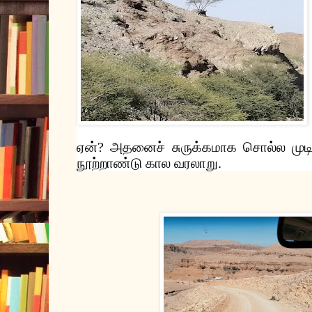
ஏன்
?
அதனைச்
சுருக்கமாக
சொல்ல
முட
நூற்றாண்டு
கால
வரலாறு
.