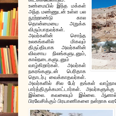
உண்மையில்
இந்த
மக்கள்
அந்த
மண்ணுடன்
உள்ள
பல
நூற்றாண்டு
கால
தொன்மையை
அறுக்க
விரும்பாதவர்கள்
.
அவர்களின்
சொந்த
உலகங்களில்
மிகவும்
திருப்தியாக
அவர்களின்
விவசாய
நிலங்களுடனும்
,
கால்நடைகளுடனும்
வாழ்கிறார்கள்
.
அவர்கள்
நகரங்களுடன்
பெரிதாக
தொடர்பு
வைக்காதவர்கள்
.
அவர்களில்
சில
பேர்
தங்கள்
வாழ்நாள
பார்த்திருக்கமாட்டார்கள்
.
அவர்களுக்கு
இல்லை
.
கவலையும்
இல்லை
.
ஆனால
பிரவேசிக்கும்
பிரயாணிகளை
நன்றாக
வரவ