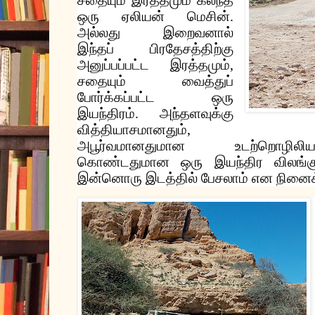
சதையும்
இரத்தமும்
கலந்த
ஒரு
ஏலியன்
மெசின்
.
அல்லது
இறைவனால்
இந்தப்
பிரதேசத்திற்கு
அனுப்பப்பட்ட
இரத்தமும்
,
சதையும்
வைத்துப்
போர்க்கப்பட்ட
ஒரு
இயந்திரம்
.
அந்தளவுக்கு
வித்தியாசமானதும்
,
அபூர்வமானதுமான
உடற்றொழிலிய
கொண்டதுமான
ஒரு
இயந்திர
விலங்க
இன்னொரு
இடத்தில்
பேசலாம்
என
நினைக