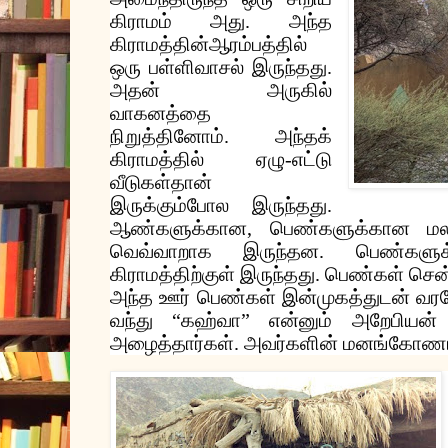
கிராமம்
அது
.
அந்த
கிராமத்தின்
ஆரம்பத்தில்
ஒரு
பள்ளிவாசல்
இருந்தது
.
அதன்
அருகில்
வாகனத்தை
நிறுத்தினோம்
.
அந்தக்
கிராமத்தில்
ஏழு
-
எட்டு
வீடுகள்தான்
இருக்கும்போல
இருந்தது
.
ஆண்களுக்கான
,
பெண்களுக்கான
ம
வெவ்வாறாக
இருந்தன
.
பெண்களுக
கிராமத்திற்குள்
இருந்தது
.
பெண்கள்
சென்
அந்த
ஊர்
பெண்கள்
இன்முகத்துடன்
வரவ
வந்து
“
கஹ்வா
”
என்னும்
அறேபியன்
அழைத்தார்கள்
.
அவர்களின்
மனங்கோணா