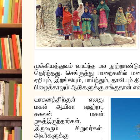
முக்கியத்துவம்
வாய்ந்த
பல
நூற்றாண்ட
தெரிந்தது
.
செங்குத்து
பாறைகளில்
மல
ஏறியும்
,
இறங்கியும்
,
பாய்ந்தும்
,
தாவியும்
த
பிழைத்தாலும்
ஆடுகளுக்கு
சங்குதான்
என
வாகனத்திற்குள்
எனது
மகள்
ஆயிசா
ஷஹ்றா
,
சகலன்
மகள்
றகத்
இருந்தார்கள்
.
இருவரும்
சிறுவர்கள்
.
அவர்களுக்கு