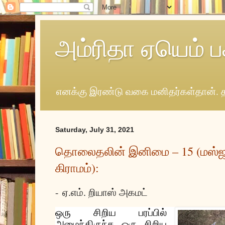
அம்ரிதா ஏயெம் ப
எனக்கு இரண்டு வகை மனிதர்கள்தான். த
Saturday, July 31, 2021
தொலைதலின் இனிமை – 15 (மஸ்ஜ
கிராமம்):
-
ஏ.எம். றியாஸ் அகமட்
ஒரு
சிறிய
பரப்பில்
அமைந்திருந்த
ஒரு
சிறிய