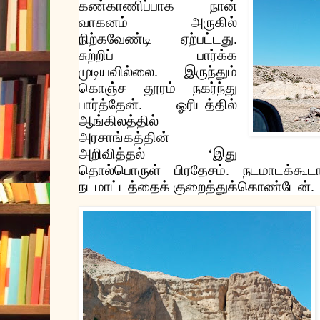
கண்காணிப்பாக
நான்
வாகனம்
அருகில்
நிற்கவேண்டி
ஏற்பட்டது
.
சுற்றிப்
பார்க்க
முடியவில்லை
.
இருந்தும்
கொஞ்ச
தூரம்
நகர்ந்து
பார்த்தேன்
.
ஓரிடத்தில்
ஆங்கிலத்தில்
அரசாங்கத்தின்
அறிவித்தல்
‘
இது
தொல்பொருள்
பிரதேசம்
.
நடமாடக்கூட
நடமாட்டத்தைக்
குறைத்துக்கொண்டேன்
.