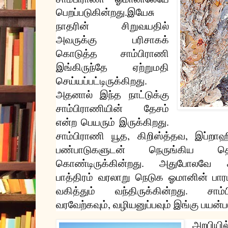
பெறப்படுகின்றது
.
இயேசு
நாதரின்
சிறுவயதில்
அவருக்கு
பரிசாகக்
கொடுத்த
சாம்பிராணி
இங்கிருந்தே
ஏற்றுமதி
.
செய்யப்பட்டிருக்கிறது
அதனால்
இந்த
நாட்டுக்கு
சாம்பிராணியின்
தேசம்
.
என்ற
பெயரும்
இருக்கிறது
,
,
சாம்பிராணி
யூத
கிறிஸ்த்தவ
இப்றாஹ
பண்பாடுகளுடன்
நெருங்கிய
த
.
கொண்டிருக்கின்றது
அதுபோலவே
பாத்திரம்
வரலாறு
நெடுக
ஓமானின்
பார
.
வகித்தும்
வந்திருக்கின்றது
சாம்
,
வரவேற்கவும்
வழியனுப்பவும்
இங்கு
பயன்ப
அறபியில