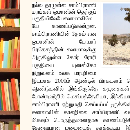
நல்ல
தரமுள்ள
சாம்பிராணி
மரங்கள்
ஓமானின்
தெற்குப்
பகுதியிலேயே
சலாலாவிலே
.
யே
காணப்படுகின்றன
சாம்பிராணியின்
தேசம்
என
ஓமானின்
டோபார்
பிரதேசத்தின்
சலாலாவுக்கு
அருகிலுள்ள
கோர்
ரோரி
பகுதியை
யுனஸ்கோ
நிறுவனம்
உலக
மரபுரிமை
2000
இடமாக
ம்
ஆண்டில்
பிரகடனம்
ச
ஆண்டுகளில்
இங்கிருந்தே
கழுதைகள்
,
போன்றவற்றில்
மெசப்பத்தேமியா
இந்திய
சாம்பிராணி
ஏற்றுமதி
செய்யப்பட்டிருக்கி
சலாலாவின்
காலநிலை
சாம்பிராணி
வ
மிகவும்
பொருத்தமானதாக
காணப்படு
தேவையான
மழையைத்
தரக்கூடிய
இ