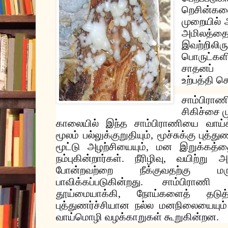
றெசின்கள
முறையில்
அமிலத்தைய
இவற்றிலிரு
பொருட்களி
சாதனப்
உற்பத்தி
செ
சாம்பிரா
சிகிச்சை
காலையில்
இந்த
சாம்பிராணியை
வாய்க
மூலம்
பல்லுக்குறுதியும்
,
மூச்சுக்கு
புத்துண
மூட்டு
அழற்சியையும்
,
மன
இறுக்கத்தை
நம்புகின்றார்கள்
.
நீரிழிவு
,
வயிற்று
அ
போன்றவற்றை
நீக்குவதற்கு
மர
பாவிக்கப்படுகின்றது
.
சாம்பிராணி
தூய்மையாக்கி
,
நோய்களைத்
தடுத
புத்துணர்ச்சியான
நல்ல
மனநிலையையும்
வாய்மொழி
வழக்காறுகள்
கூறுகின்றன
.