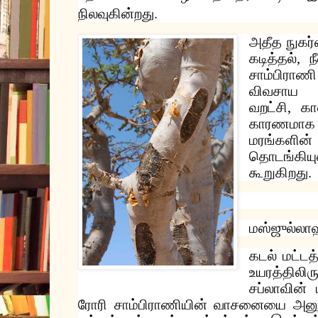
.
நிலவுகின்றது
அதீத
நுகர்
கடித்தல்
,
ந
சாம்பிராணி
விவசாய
வறட்சி
,
கா
காரணமாக
மரங்களின்
தொடங்கிய
கூறுகிறது
.
மஸ்ஜுல்லா
கடல்
மட்டத்
உயரத்திலிரு
சப்லாவின்
ரோரி
சாம்பிராணியின்
வாசனையை
அனு