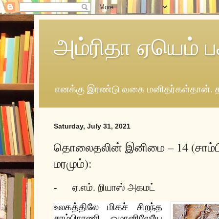
அம்ரிதா ஏயெம் ப
எனக்கு இரண்டு வகை மனிதர்கள்தான். த
Saturday, July 31, 2021
தொலைதலின் இனிமை – 14 (சாம்பிர
மரமும்):
-
ஏ.எம். றியாஸ் அகமட்
உலகத்திலே
மிகச்
சிறந்த
சாம்பிராணி
ஓமானிலேயே