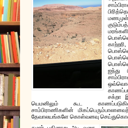
சாம்பிர
பிரித்தெ
மணமுள
குடும்பத
மரங்களி
பொஸ்வ
காற்றரி
பொஸ்வ
பொஸ்வ
பொஸ்வ
ஐந்து
சாம்பி
ஒவ்வொன
காணப்ப
சக்றா
யெமனிலும்
கூட
காணப்படுக
சாம்பிராணிகளின்
மிகப்பெரும்பாலானவ
தேவாலயங்களே
கொள்வனவு
செய்துகொ
சுமார்
பதினாறு
அடி
வரை