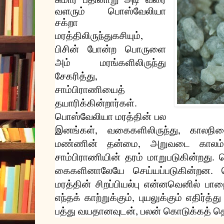
வளரும்
பொஸ்வேலியா
சக்றா
,
மரத்திலிருந்து
கசியும்
பிசின்
போன்ற
பொருளை
அம்
மரங்களிலிருந்து
,
சேகரித்து
சாம்பிராணியைத்
.
தயாரிக்கின்றார்கள்
பொஸ்வேலியா
மரத்தின்
பல
,
,
இனங்கள்
வகைகளிலிருந்து
காலநி
,
மண்ணின்
தன்மை
அறுவடை
காலம
.
சாம்பிராணியின்
தரம்
மாறுபடுகின்றது
ப
.
கைகளினாலேயே
செய்யப்படுகின்றன
மரத்தின்
சிறப்பியல்பு
என்னவெனில்
பாற
,
எந்தக்
காற்றுக்கும்
புயலுக்கும்
எதிர்த்து
,
பத்து
வயதானவுடன்
பலன்
கொடுக்கத்
தொ