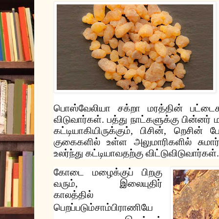
பொஸ்வேலியா
சக்றா
மரத்தின்
பட்டைக
விடுவார்கள்
.
பத்து
நாட்களுக்கு
பின்னர்
ம
கட்டியாகியிருக்கும்
,
பிசின்
,
றெசின்
ப
குகைகளில்
உள்ள
அலுமாரிகளில்
சுமார
உலர்ந்து
கட்டியாவதற்கு
விட்டுவிடுவார்கள்
.
கோடை
மழைக்குப்
பிறகு
வரும்
,
இலையுதிர்
காலத்தில்
பெறப்படும்
சாம்பிராணியே