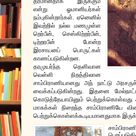
தரமானதாக
இருக்கும்
என்று
ஓமானியர்கள்
.
நம்புகின்றார்கள்
ஏனெனில்
இவற்றில்
நல்ல
மணமுள்ள
,
,
றெர்பீன்
செஸ்கிற்றர்பீன்
டிற்றரபீன்
போன்ற
இரசாயனப்
பொருட்கள்
.
காணப்படுகின்றன
தரமுயர்ந்த
தெளிவான
வெள்ளி
நிறத்திலான
சாம்பிராணியானது
அந்
நாட்டு
அரசருக
.
வைக்கப்படுகின்றது
இதனை
மேல்நாட
கொடுத்தேயாயினும்
பெற்றுக்கொள்வது
மாசுக்கள்
நிறைந்த
சாம்பிராணியே
வி
பெற்றுக்கொள்ளக்கூடியமானதுமாக
இருக
சாம்பிராண
பெறப்படுகி