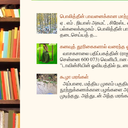
பொலித்தீன் பாவனைக்கான மாற்று
ஏ . எம் . றியாஸ் அகமட் , சிரேஸ்ட
பல்கலைக்கழகம் . பொலித்தீன்
தடைசெய்யத் த...
கனவுத் தூரிகைகளால் வரைந்த
வாசகசாலை பதிப்பகத்தின் (ராஜகீழ
சென்னை 600 073) வெளியீடான ஏ
”டாவின்சியின் ஓவியத்தில் நடனம
கூழா மரங்கள்
அம்பாரை, மத்திய முகாம் பகுதிய
நூற்றுக்கணக்கான பழங்களை அ
முடிந்தது. அத்துடன் அந்த மரங்க