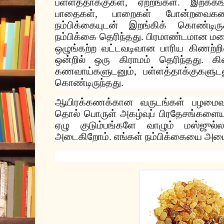
பள்ளத்தாக்குகள்
,
ஏற்றங்கள்
.
இறக்கங
பாதைகள்,
பாறைகள்
போன்றவைகள
நம்பிக்கையுடன்
இறங்கிக்
கொண்டிரு
நம்பிக்கை
தெரிந்தது
.
பிரமாண்டமான
ம
ஒழுங்கற்ற
வட்டவடிவான
பாரிய
கிணற்றி
ஒன்றில்
ஒரு
கிராமம்
தெரிந்தது
.
கி
கணவாய்களுடனும்
,
பள்ளத்தாக்குகளுட
கொண்டிருந்தது
.
ஆயிரக்கணக்கான
வருடங்கள்
பழமைவா
தொல்
பொருள்
அகழ்வுப்
பிரதேசங்களையு
ஏழு
குடும்பங்களே
வாழும்
மஸ்ஜுல்
அடைகிறோம்
.
எங்கள்
நம்பிக்கையை
அடை