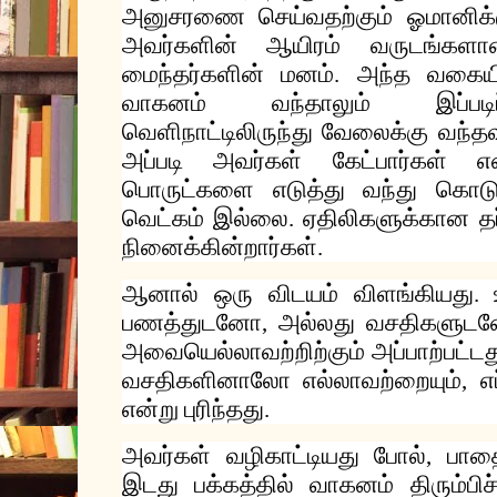
அனுசரணை
செய்வதற்கும்
ஓமானிக்
அவர்களின்
ஆயிரம்
வருடங்கள
மைந்தர்களின்
மனம்
அந்த
வகையி
.
வாகனம்
வந்தாலும்
இப்படி
வெளிநாட்டிலிருந்து
வேலைக்கு
வந்தவ
அப்படி
அவர்கள்
கேட்பார்கள்
எ
பொருட்களை
எடுத்து
வந்து
கொடுப
வெட்கம்
இல்லை
ஏதிலிகளுக்கான
த
.
நினைக்கின்றார்கள்
.
ஆனால்
ஒரு
விடயம்
விளங்கியது
.
பணத்துடனோ
அல்லது
வசதிகளுட
,
அவையெல்லாவற்றிற்கும்
அப்பாற்பட்டத
வசதிகளினாலோ
எல்லாவற்றையும்
எ
,
என்று
புரிந்தது
.
அவர்கள்
வழிகாட்டியது
போல்
பாத
,
இடது
பக்கத்தில்
வாகனம்
திரும்பிச