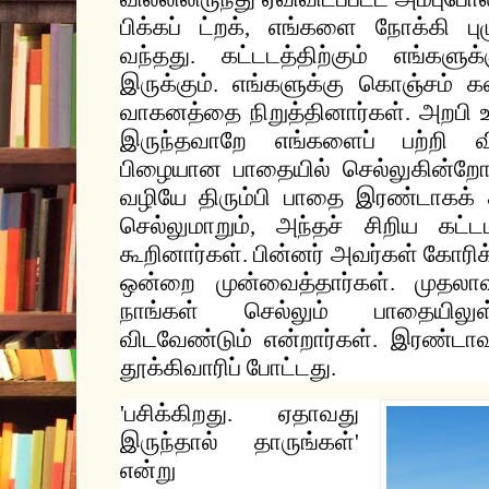
பிக்கப்
ட்றக்
எங்களை
நோக்கி
ப
,
வந்தது
கட்டடத்திற்கும்
எங்களுக்க
.
இருக்கும்
எங்களுக்கு
கொஞ்சம்
க
.
வாகனத்தை
நிறுத்தினார்கள்
அறபி
உ
.
இருந்தவாறே
எங்களைப்
பற்றி
வ
பிழையான
பாதையில்
செல்லுகின்றோ
வழியே
திரும்பி
பாதை
இரண்டாகக்
செல்லுமாறும்
அந்தச்
சிறிய
கட்ட
,
கூறினார்கள்
பின்னர்
அவர்கள்
கோரி
.
ஒன்றை
முன்வைத்தார்கள்
முதலா
.
நாங்கள்
செல்லும்
பாதையிலு
விடவேண்டும்
என்றார்கள்
இரண்டா
.
தூக்கிவாரிப்
போட்டது
.
பசிக்கிறது
ஏதாவது
'
.
இருந்தால்
தாருங்கள்
'
என்று