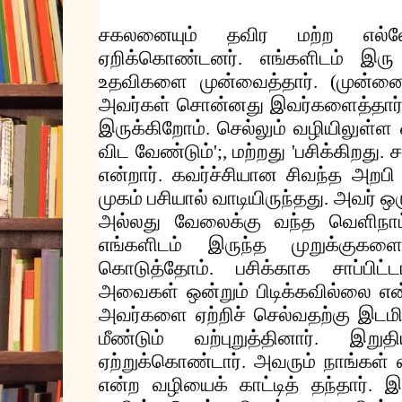
சகலனையும்
தவிர
மற்ற
எல்ல
ஏறிக்கொண்டனர்
எங்களிடம்
இரு
.
உதவிகளை
முன்வைத்தார்
முன்ன
. (
அவர்கள்
சொன்னது
இவர்களைத்தார
இருக்கிறோம்
செல்லும்
வழியிலுள்ள
.
விட
வேண்டும்
மற்றது
பசிக்கிறது
ச
';,
'
.
என்றார்
கவர்ச்சியான
சிவந்த
அறபி
.
முகம்
பசியால்
வாடியிருந்தது
அவர்
ஒர
.
அல்லது
வேலைக்கு
வந்த
வெளிநாட
எங்களிடம்
இருந்த
முறுக்குகளைய
கொடுத்தோம்
பசிக்காக
சாப்பிட்ட
.
அவைகள்
ஒன்றும்
பிடிக்கவில்லை
என
அவர்களை
ஏற்றிச்
செல்வதற்கு
இடம
மீண்டும்
வற்புறுத்தினார்
இறுதி
.
ஏற்றுக்கொண்டார்
அவரும்
நாங்கள்
.
என்ற
வழியைக்
காட்டித்
தந்தார்
இ
.