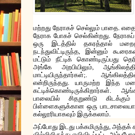
மற்றது
நேராகச்
செல்லும்
பாதை
எதை
.
நேராக
போகச்
செல்கின்றது
நேராகப்
.
ஒரு
இடத்தில்
தகரத்தால்
மறை
நடந்துவிட்டிருந்த
இன்னும்
கூரைகள
,
மட்டும்
நீட்டிக்
கொண்டிருப்பது
தெர
அங்கே
அறபியிலும்
ஆங்கிலத்தி
,
மாட்டியிருந்தார்கள்
ஆங்கிலத்தில
;.
என்றிருந்தது
யாருமற்ற
இந்த
மல
.
கட்டிக்கொண்டிருக்கிறார்கள்
ஆங்
.
பாலையில்
சிதறுண்டு
கிடக்கும்
பிள்ளைகளுக்கான
ஒரு
பாடசாலைய
கல்லூரியாகவும்
இருக்கலாம்
.
அப்போது
இடது
பக்கமிருந்து
அந்தக்
,
வில்லிலிருந்து
ஏவிவிடப்பட்ட
அம்புபோ