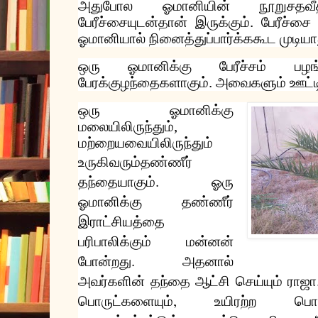
அதுபோல
ஓமானியின்
நூறுசதவ
பேரீச்சையுடன்தான்
இருக்கும்
.
பேரீச்சை
ஓமானியால்
நினைத்துப்பார்க்ககூட
முடியா
ஒரு
ஓமானிக்கு
பேரீச்சம்
பழங
பேரக்குழந்தைகளாகும்
.
அவைகளும்
ஊட்ட
ஒரு
ஓமானிக்கு
மலையிலிருந்தும்
,
மற்றையவையிலிருந்தும்
உருகிவரும்
தண்ணீர்
.
தந்தையாகும்
ஓரு
ஓமானிக்கு
தண்ணீர்
இராட்சியத்தை
பரிபாலிக்கும்
மன்னன்
.
போன்றது
அதனால்
அவர்களின்
தந்தை
ஆட்சி
செய்யும்
ராஜா
,
பொருட்களையும்
உயிரற்ற
பொர