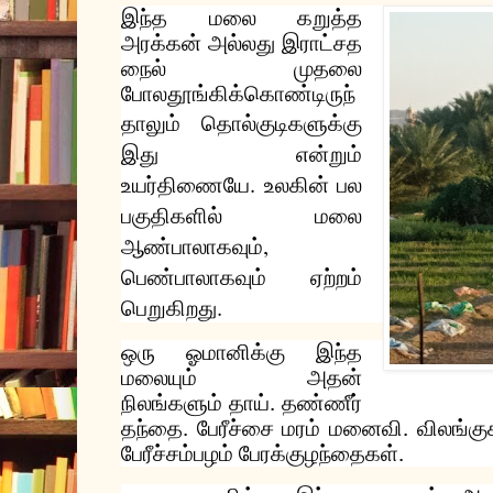
இந்த
மலை
கறுத்த
அரக்கன்
அல்லது
இராட்சத
நைல்
முதலை
போல
தூங்கிக்கொண்டிருந்
தாலும்
தொல்குடிகளுக்கு
இது
என்றும்
.
உயர்திணையே
உலகின்
பல
பகுதிகளில்
மலை
,
ஆண்பாலாகவும்
பெண்பாலாகவும்
ஏற்றம்
.
பெறுகிறது
ஒரு
ஓமானிக்கு
இந்த
மலையும்
அதன்
நிலங்களும்
தாய்
.
தண்ணீர்
தந்தை
.
பேரீச்சை
மரம்
மனைவி
.
விலங்கு
பேரீச்சம்பழம்
பேரக்குழந்தைகள்
.