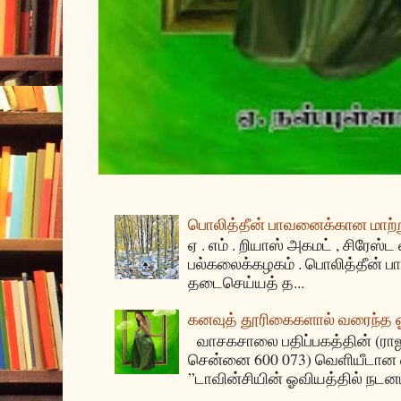
பொலித்தீன் பாவனைக்கான மாற்று
ஏ . எம் . றியாஸ் அகமட் , சிரேஸ்ட
பல்கலைக்கழகம் . பொலித்தீன்
தடைசெய்யத் த...
கனவுத் தூரிகைகளால் வரைந்த
வாசகசாலை பதிப்பகத்தின் (ராஜகீழ
சென்னை 600 073) வெளியீடான ஏ
”டாவின்சியின் ஓவியத்தில் நடனம