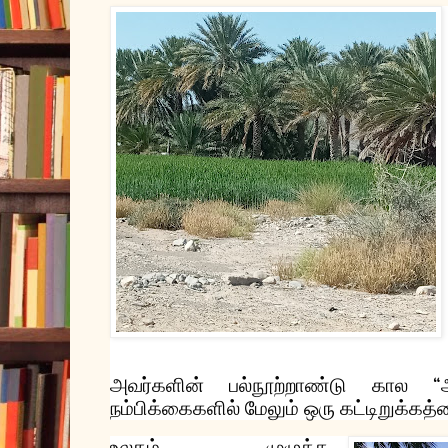
அவர்களின்
பல்நூற்றாண்டு
கால
“
நம்பிக்கைகளில்
மேலும்
ஒரு
கட்டிறுக்கத்
உலகம்
முழுக்க