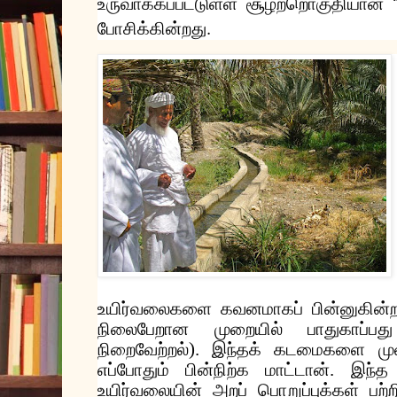
உருவாக்கப்பட்டுள்ள
சூழற்றொகுதியான
.
போசிக்கின்றது
உயிர்வலைகளை
கவனமாகப்
பின்னுகின
நிலைபேறான
முறையில்
பாதுகாப்பது
நிறைவேற்றல்
).
இந்தக்
கடமைகளை
மு
எப்போதும்
பின்நிற்க
மாட்டான்
.
இந்த
உயிர்வலையின்
அறப்
பொறுப்புக்கள்
பற்