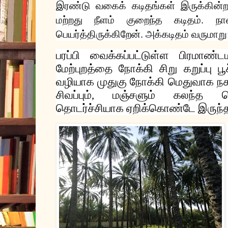
இரண்டு
வகைக்
கடிதங்கள்
இருக்கின்
.
மற்றது
நீளம்
குறைந்த
கடிதம்
நா
.
பெயர்த்திருக்கிறேன்
அக்கடிதம்
வருமாறு
பரப்பி
வைக்கப்பட்டுள்ள
பிரமாண்
மேற்புறத்தை
நோக்கி
சிறு
கறுப்பு
ப
வழியாக
முதுகு
நோக்கி
மெதுவாக
ந
சிவப்பும்
மஞ்சளும்
கலந்த
ச
,
தொடர்ச்சியாக
ஏறிக்கொண்டே
இருந்