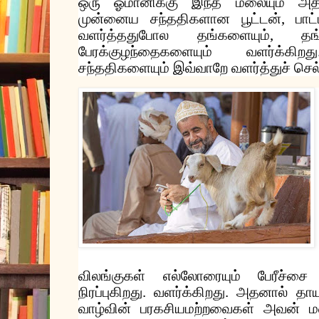
ஒரு
ஓமானிக்கு
இந்த
மலையும்
அத
முன்னைய
சந்ததிகளான
பூட்டன்
,
பாட
வளர்த்ததுபோல
தங்களையும்
,
தங
பேரக்குழந்தைகளையும்
வளர்க்கிறது
சந்ததிகளையும்
இவ்வாறே
வளர்த்துச்
செல்
விலங்குகள்
எல்லோரையும்
பேரீச்சை
நிரப்புகிறது
.
வளர்க்கிறது
.
அதனால்
தாய
வாழ்வின்
பரகசியமற்றவைகள்
அவன்
ம