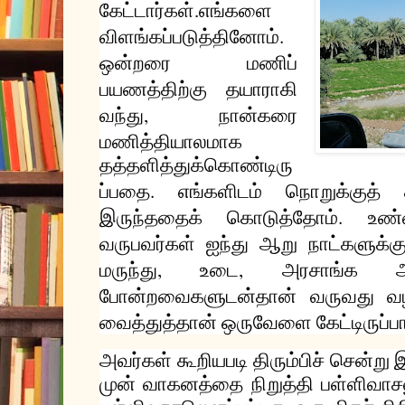
கேட்டார்கள்
எங்களை
.
.
விளங்கப்படுத்தினோம்
ஒன்றரை
மணிப்
பயணத்திற்கு
தயாராகி
,
வந்து
நான்கரை
மணித்தியாலமாக
தத்தளித்துக்கொண்டிரு
.
ப்பதை
எங்களிடம்
நொறுக்குத்
.
இருந்ததைக்
கொடுத்தோம்
உண்
வருபவர்கள்
ஐந்து
ஆறு
நாட்களுக்க
,
,
மருந்து
உடை
அரசாங்க
போன்றவைகளுடன்தான்
வருவது
வ
வைத்துத்தான்
ஒருவேளை
கேட்டிருப்
அவர்கள்
கூறியபடி
திரும்பிச்
சென்று
முன்
வாகனத்தை
நிறுத்தி
பள்ளிவாச