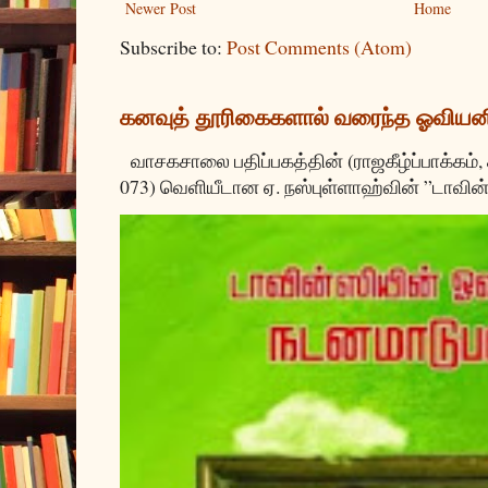
Newer Post
Home
Subscribe to:
Post Comments (Atom)
கனவுத் தூரிகைகளால் வரைந்த ஓவியன
வாசகசாலை பதிப்பகத்தின் (ராஜகீழ்ப்பாக்கம்,
073) வெளியீடான ஏ. நஸ்புள்ளாஹ்வின் ”டாவின்