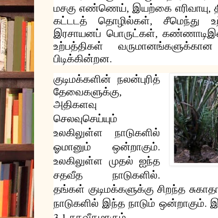
மசகு
எண்ணெய்
இயற்கை
எரிவாயு
,
,
கட்டடத்
தொழில்கள்
சீமெந்து
உ
,
இரசாயனப்
பொருட்கள்
கண்ணாடிஇ
,
உற்பத்திகள்
வருமானங்களுக்கான
பிடிக்கின்றன
.
குடிமக்களின்
நலன்புரித்
தேவைகளுக்கு
,
அதிகளவு
செலவு
செய்யும்
உலகிலுள்ள
நாடுகளில்
.
ஓமானும்
ஒன்றாகும்
உலகிலுள்ள
முதல்
ஐந்த
.
சதவீத
நாடுகளில்
தங்கள்
குடிமக்களுக்கு
சிறந்த
சுகாத
.
நாடுகளில்
இந்த
நாடும்
ஒன்றாகும்
இ
3.1
.
சதவீதமாகும்