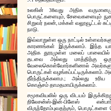
உலகின்
வது
அதிக
வருமானம
38
பொருட்களையும்
சேவைகளையும்
நுக
,
சிறுவர்
நலன்
மக்கள்
வலூவூட்டல்
சுட்
,
நாடு
.
இவ்வாறுள்ள
ஒரு
நாட்டில்
உள்ளவர்கள
காரணங்கள்
இருக்கலாம்
இந்த
யா
.
அதிக
தூரமுள்ள
மலைப்
பாலையில்
தடவை
அல்லது
மாத்திற்கு
ஒர
வேலைகொள்வோர்களினால்
அவர்களு
பொருட்கள்
வழங்கப்பட்டிருக்கலாம்
அ
.
தீர்ந்திருக்கலாம
அல்லது
உரிய
.;
கொஞ்சம்
தாமதமாயிருக்கலாம்
.
சமூகவியலில்
ஒரு
விடயம்
இருக்கிற
றிலேசன்ஸ்
இன்
பிளேஸ்
என்பா
-
-
விருந்தோம்புவதற்கும்
பொருட்களை
,