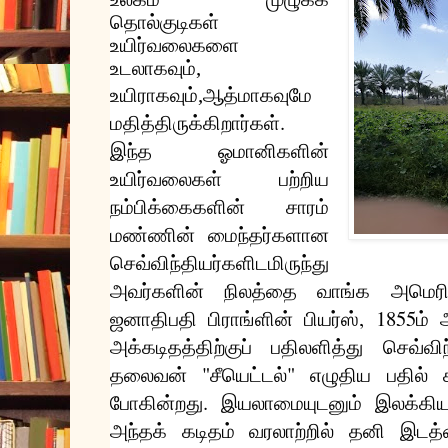
தொல்குடிகள்
உயிர்வலைகளை
உடலாகவும்
,
உயிராகவும்
,
ஆத்மாகவுமே
.
மதித்திருக்கிறார்கள்
இந்த
ஓமானிகளின்
உயிர்வலைகள்
பற்றிய
நம்பிக்கைகளின்
சாரம்
மண்ணின்
மைந்தர்களான
செவ்விந்தியர்களிடமிருந்து
அவர்களின்
நிலத்தை
வாங்க
அமெரி
, 1855
ஜனாதிபதி
பிராங்ளின்
பியர்ஸ்
ம்
அக்கடிதத்திற்குப்
பதிலளித்து
செவ்வி
"
"
தலைவன்
சீயெட்டல்
எழுதிய
பதில்
.
போகின்றது
இயலாமையுடனும்
இலக்கிய
அந்தக்
கடிதம்
வரலாற்றில்
தனி
இடத