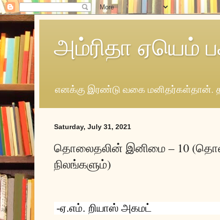
அம்ரிதா ஏயெம் ப
எனக்கு இரண்டு வகை மனிதர்கள்தான். த
Saturday, July 31, 2021
தொலைதலின் இனிமை – 10 (தொல்க
நிலங்களும்)
ஏ.எம். றியாஸ் அகமட்
-