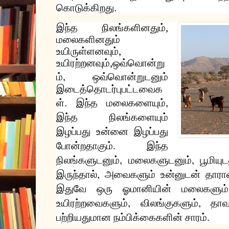
கொடுக்கிறது
.
இந்த
நிலங்களினதும்
,
மலைகளினதும்
உயிருள்ளனவும்
,
உயிரற்றனவும்
,
ஒவ்வொன்று
,
ம்
ஒவ்வொன்றுடனும்
இடைத்தொடர்புபட்டவைக
.
,
ள்
இந்த
மலைகளையும்
இந்த
நிலங்களையும்
இழப்பது
உன்னை
இழப்பது
.
போன்றதாகும்
இந்த
,
,
நிலங்களுடனும்
மலைகளுடனும்
பூமியு
,
இருந்தால்
அவைகளும்
உன்னுடன்
தாரா
இதுவே
ஒரு
ஓமானியின்
மலைகளும்
,
,
உயிரற்றவைகளும்
விலங்குகளும்
தாவ
.
பற்றியதுமான
நம்பிக்கைகளின்
சாரம்