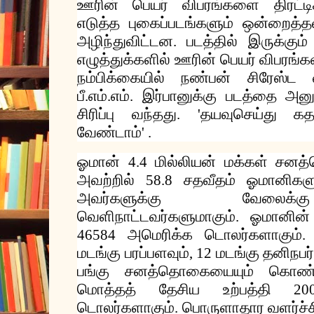
ஊரின்
பெயர்
விபரங்களை
திரட்
எடுத்த
புகைப்படங்களும்
ஒன்றைத்த
அழிந்துவிட்டன
படத்தில்
இருக்கும்
.
எழுத்துக்களில்
ஊரின்
பெயர்
விபரங்க
நம்பிக்கையில்
நண்பன்
சிரேஸ்ட
பீ
எம்
எம்
இர்பானுக்கு
படத்தை
அனுப
.
.
.
சிரிப்பு
வந்தது
தயவுசெய்து
கத
. '
வேண்டாம்
' .
ஓமான்
மில்லியன்
மக்கள்
சனத
4.4
அவற்றில்
சதவீதம்
ஓமானிகளு
58.8
அவர்களுக்கு
வேலைக்கு
வெளிநாட்டவர்களுமாகும்
ஓமானின்
.
அமெரிக்க
டொலர்களாகும்
46584
மடங்கு
பரப்பளவும்
மடங்கு
தனிநபர
, 12
பங்கு
சனத்தொகையையும்
கொண
மொத்தத்
தேசிய
உற்பத்தி
2
டொலர்களாகும்
பொருளாதார
வளர்ச்ச
.