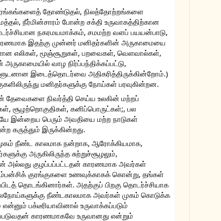
 சுரங்கங்களைத் தோண்டுதல், நிலத்தோற்றங்களை 
்தல், நீர்மின்சாரம் போன்ற சக்தி உருவாகத்திற்கான 
டர்ச்சியான நகரமயமாக்கம், சமமற்ற வளப் பயயன்பாடு, 
ாரணமாக இதற்கு முன்னர் மனிதர்களின் அருகாமையை 
ளான எலிகள், மூஞ்சூறுகள், பறவைகள், வெளவால்கள், 
 அருகாமையில் வாழ நிர்ப்பந்திக்கப்பட்டு, 
ுடனான இடைத்தொடர்வை அதிகரித்திருக்கின்றோம்.) 
லிருந்து மனிதர்களுக்கு நோய்கள் பரவுகின்றன.
் தேவைகளை நிவர்த்தி செய்ய உலகின் மற்றப் 
கள், சூழற்றொகுதிகள், கனிப்பொருட்கள்;, பல 
யே இன்றைய பெரும் அவதியை மற்ற நாடுகள் 
்ற கருத்தும் இருக்கின்றது.
 சமூகம் நீண்ட காலமாக நன்றாக, ஆரோக்கியமாக, 
ுக்கு அருகிலிருந்த சுற்றுச்சூழலும், 
ன் அல்லது குழப்பப்பட்டதன் காரணமாக அவர்கள் 
சிம்பன்சிக் குரங்குகளை உணவுக்காகக் கொன்று, தங்கள் 
ப்பிடத் தொடங்கினார்கள். அதற்குப் பிறகு தொடர்ச்சியாக 
லநோய்களுக்கு நீண்டகாலமாக அவர்கள் முகம் கொடுக்க 
ன்னும் பக்டீரியாவினால் உருவாக்கப்படும் 
ப்படுவதன் காரணமாகவே உருவானது என்றும் 