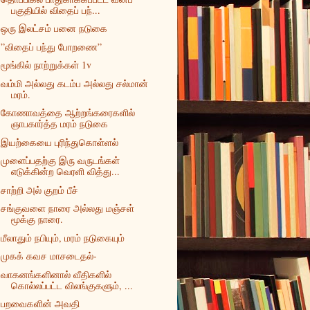
பகுதியில் விதைப் பந்...
ஒரு இலட்சம் பனை நடுகை
”விதைப் பந்து போறணை”
மூங்கில் நாற்றுக்கள் 1v
வம்மி அல்லது கடம்ப அல்லது சல்மான்
மரம்.
கோணாவத்தை ஆற்றங்கரைகளில்
ஞாபகார்த்த மரம் நடுகை
இயற்கையை புரிந்துகொள்ளல்
முளைப்பதற்கு இரு வருடங்கள்
எடுக்கின்ற வெரளி வித்து...
சாற்றி அல் குறம் பீச்
சங்குவளை நாரை அல்லது மஞ்சள்
மூக்கு நாரை.
மீலாதும் நபியும், மரம் நடுகையும்
முகக் கவச மாசடைதல்-
வாகனங்களினால் வீதிகளில்
கொல்லப்பட்ட விலங்குகளும், ...
பறவைகளின் அவதி