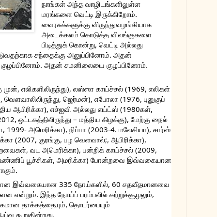
நாங்கள் அந்த வாழிடங்களிலுள்ள 
மரங்களை வெட்டி இருக்கிறோம். 
வைரசுக்களுக்கு விருந்துவழங்கியாக 
அடைக்கலம் கொடுத்த விலங்குகளை 
பிடித்துக் கொன்று, வெட்டி அல்லது 
பிடுவதற்காக சந்தைக்கு அனுப்பினோம். அதன் 
குழப்பினோம். அதன் சமனிலையை குழப்பினோம். 
 முன், எலிகளிலிருந்து), லஸ்ஸா காய்ச்சல் (1969, எலிகள் 
60, வெளவாலிலிருந்து, ஜெர்மன்), எபோலா (1976, புனுகுப் 
ிய ஆபிரிக்கா), எச்ஐவி அல்லது எய்ட்ஸ் (1980கள், 
(2012, ஒட்டகத்திலிருந்து – மத்திய கிழக்கு), மேற்கு நைல் 
1999- அமெரிக்கா), நிப்பா (2003-4. மலேசியா), சார்ஸ் 
்கா (2007, குரங்கு, பழ வெளவால்;, ஆபிரிக்கா), 
வைகள், வட அமெரிக்கா), பன்றிக் காய்ச்சல் (2009, 
் (உண்ணிப் பூச்சிகள், அமரிக்கா) போன்றவை இவ்வகையான 
கும். 
வான இவ்வகையான 335 நோய்களில், 60 சதவீதமானவை 
 என்றும். இந்த நோய்ப் பரம்பலில் சுற்றுச்சூழலும், 
கமான தாக்கத்தையும், தொடர்பையும் 
ய்வு கூறுகின்றது.