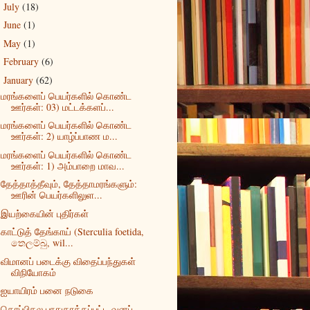
July
(18)
►
June
(1)
►
May
(1)
►
February
(6)
►
January
(62)
▼
மரங்களைப் பெயர்களில் கொண்ட
ஊர்கள்: 03) மட்டக்களப்...
மரங்களைப் பெயர்களில் கொண்ட
ஊர்கள்: 2) யாழ்ப்பாண ம...
மரங்களைப் பெயர்களில் கொண்ட
ஊர்கள்: 1) அம்பாறை மாவ...
தேத்தாத்தீவும், தேத்தாமரங்களும்:
ஊரின் பெயர்களிலுள...
இயற்கையின் புதிர்கள்
காட்டுத் தேங்காய் (Sterculia foetida,
තෙලම්බු, wil...
விமானப் படைக்கு விதைப்பந்துகள்
விநியோகம்
ஐயாயிரம் பனை நடுகை
தொப்பிகல பாதுகாக்கப்பட்ட வனப்