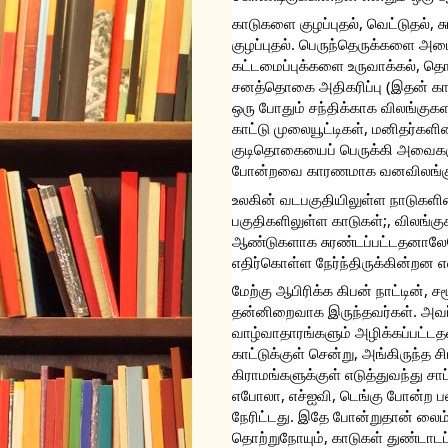
காடுகளை குழப்புதல், வெட்டுதல்,
குழப்புதல். பெருந்தெருக்களை அமைத
கட்டமைப்புக்களை உருவாக்கல், தொ
சனத்தொகை அதிகரிப்பு (இதன் க
ஒரு போதும் சந்திக்காக விலங்குக
காட்டு முலையூட்டிகள், மனிதர்களின்
குடிதொகையைப் பெருக்கி அவைகள
போன்றவை காரணமாக வனவிலங்குகளி
உலகின் வடபகுதியிலுள்ள நாடுகளின
பகுதிகளிலுள்ள காடுகள்;, விலங்கு
ஆண்டுகளாக சுரண்டப்பட்டதனாலே
எதிர்கொள்ள நேர்ந்திருக்கின்றன என
மேற்கு ஆபிரிக்க கிபன் நாட்டின்,
தன்னிறைவாக இருந்தவர்கள். அவர்கள
வாழ்வாதாரங்களும் அழிக்கப்பட்டத
காட்டுக்குள் சென்று, அங்கிருந்த 
கிராமங்களுக்குள் எடுத்துவந்து சா
எபோலா, எச்ஐவி, டெங்கு போன்ற ப
நேரிட்டது. இதே போன்றுதான் லைம் எ
தொற்றுநோயும், காடுகள் துண்டாட