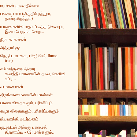
மரங்கள் முடிவதில்லை
புங்கை மரம் (வித்திலிருந்தும்,
தண்டிலிருந்தும்)
யானைகளின் மதம் பிடித்த நிலையும்,
இனப் பெருக்க வெற்...
நீர்க் காகங்கள்
அத்தாங்கு:
நெருப்பு வாகை, (මල් මාර, flame
tree)
சம்மாந்துறை ஆதார
வைத்தியசாலையின் தாவரங்களின்
உயிர...
கடலாமைகள்
திருகோணமலையின் மான்கள்
பாலை விதைகளும், பரிகரிப்பும்
கூழா விதைகளும், பரிகரிப்புகளும்
மியவாக்கி அடர்வனம்
சூழலியல் அல்லது பசுமைத்
திறனாய்வு - 02: மரங்களும்...