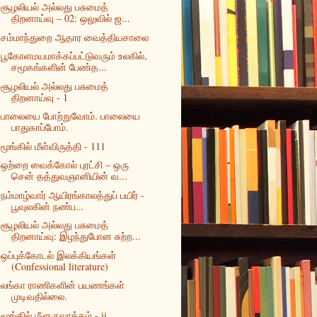
சூழலியல் அல்லது பசுமைத்
திறனாய்வு – 02: ஒலுவில் ஜ...
சம்மாந்துறை ஆதார வைத்தியசாலை
பூகோளமயமாக்கப்பட்டுவரும் உலகில்,
சமூகங்களின் பேண்த...
சூழலியல் அல்லது பசுமைத்
திறனாய்வு - 1
பாலையை போற்றுவோம். பாலையை
பாதுகாப்போம்.
மூங்கில் மீள்விருத்தி - 111
ஒற்றை வைக்கோல் புரட்சி – ஒரு
சென் தத்துவஞானியின் வ...
நம்மாழ்வார் ஆயிரங்காலத்துப் பயிர் -
பூவுலகின் நண்ப...
சூழலியல் அல்லது பசுமைத்
திறனாய்வு: இழந்துபோன சுற்ற...
ஒப்புக்கோடல் இலக்கியங்கள்
(Confessional literature)
லங்கா ராணிகளின் பயணங்கள்
முடிவதில்லை.
மூங்கில் மீளுருவாக்கம் - ii