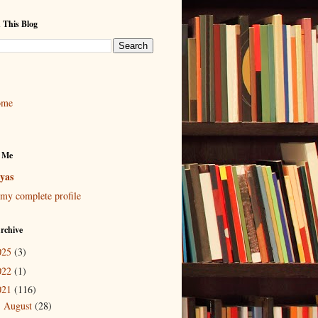
 This Blog
ome
 Me
yas
my complete profile
rchive
025
(3)
022
(1)
021
(116)
August
(28)
►