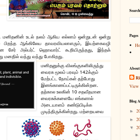
Search
Pages
. மனிதனின் உடல் நலம் ஆகிய எல்லாம் ஒன்றுடன் ஒன்று 
ிறந்த ஆங்கிலேய தாவரவியலாளரும், இயற்கைவழி 
H
சேர் அல்பர்ட் ஹொவார்ட் கூறியிருந்தது, இந்தக் 
ு மனதில் வந்து வந்து போகிறது. 
மனிதனுக்கு விலங்குகளிலிருந்து 
About
வைரசு மூலம் பரவும் 142க்கும் 
Ri
மேற்பட்ட 
நோய்கள் தற்போது 
இனங்காணப்பட்டிருக்கின்றன. 
View 
தற்கால உலகின் 10 சதவீதமான 
வைரசுக்களையே எங்களால் 
Blog A
அடையாளம்  கண்டுபிடிக்க 
2
முடிந்திருக்கின்றது. மற்றையவை 
►
2
►
2
▼