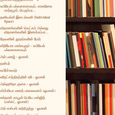
உயிரியல் பல்வகைமையும், காலநிலை
மாற்றமும், பெரும்பர...
தனியங்கி இடைவெளி (Individual
Space)
விதானங்களின் வெட்கம் அல்லது
விதானங்களின் இணக்கப்பா...
தேவனின் தூதர்களின் போர்
வீதியோர மரங்களும் - உயிரியல்
பல்வகைமையும்
அல் பலாஜ் - ஓமான்
நண்பர்
உயிர்ச்சுவடு
எரிநட்சத்திரத்தின் ஏரி - ஓமான்
அல்ஹூதா குகை - ஓமான்
சர்க்கியா மணற் பாலைவனம் (ஓமான்)
சுல்தான் காபூஸ் பெரிய மஸ்ஜித்
(மஸ்கட், ஓமான்)
அல் கஸ்பார் சுடுநீருற்று - ஓமான்