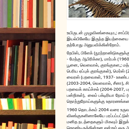
உயிருடன் முழுவிலங்கையும,; சாப்
இயல்பிலேயே இருந்த இயற்கையை 
தற்போது அனுபவிக்கின்றோம்.
றேபிஸ், பிளேக் (நூற்றாண்டுகளுக்கு
- மேற்கு ஆபிரிக்கா), மார்பக் (19
பூனை, வெளவால், குரங்குகள,; மத்த
பெரிய ஏப்புக் குரங்குகள்), மெர்ஸ் 
வைரஸ் (பறவைகள், 1937- உகண்டா, 
(2003-2004, வெளவால், சீனா), சிக
பறவைக் காய்ச்சல் (2004-2007, பற
பன்றிகள்),  லைம் பக்டிரியா நோய
தொற்றுநோய்களுக்கு உதாரணங்களா
1960 தொடக்கம் 2004 வரை உரு
விலங்குகளினாலேயே பரப்பப்பட்டுள்ளன
மனித நடத்தைகளும் மிகவும் இறுக்
கொண்டிருக்கின்றன என்றும் ஒரு ஆ