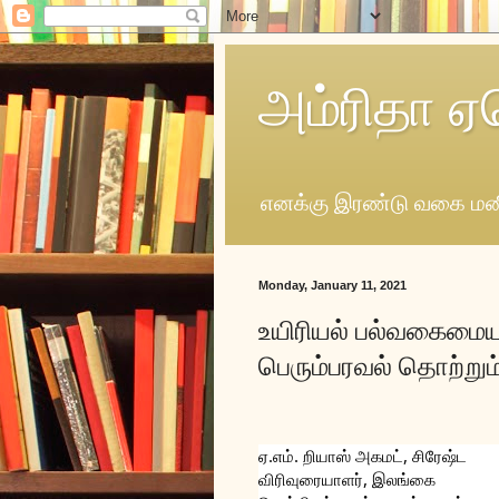
அம்ரிதா ஏ
எனக்கு இரண்டு வகை மனி
Monday, January 11, 2021
உயிரியல் பல்வகைமையு
பெரும்பரவல் தொற்றும
ஏ.எம். றியாஸ் அகமட், சிரேஷ்ட 
விரிவுரையாளர், இலங்கை 