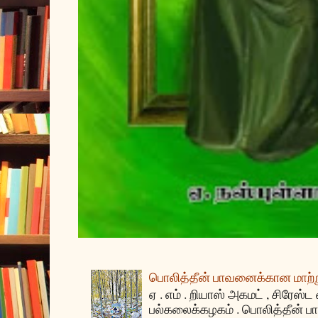
பொலித்தீன் பாவனைக்கான மாற்று
ஏ . எம் . றியாஸ் அகமட் , சிரேஸ்ட
பல்கலைக்கழகம் . பொலித்தீன்