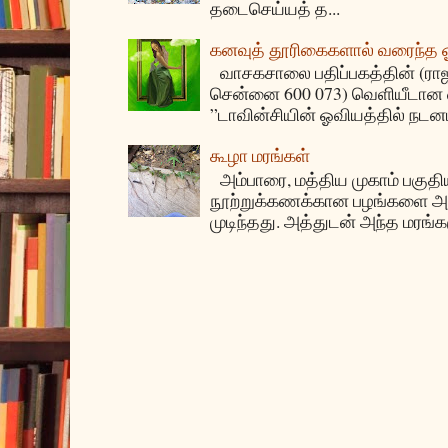
தடைசெய்யத் த...
கனவுத் தூரிகைகளால் வரைந்த
வாசகசாலை பதிப்பகத்தின் (ராஜகீழ
சென்னை 600 073) வெளியீடான ஏ
”டாவின்சியின் ஓவியத்தில் நடனம
கூழா மரங்கள்
அம்பாரை, மத்திய முகாம் பகுதிய
நூற்றுக்கணக்கான பழங்களை அ
முடிந்தது. அத்துடன் அந்த மரங்க