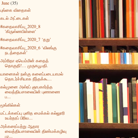
June
(35)
▼
புங்கை விதைகள்
கடல் அட்டைகள்
#கதைவாசிப்பு_2020_8
'கிருஸ்ணபிள்ளை'
#கதைவாசிப்பு_2020_7 ‘தறு'
#கதைவாசிப்பு_2020_6 ‘விலங்கு
நடத்தைகள்’
அம்ரிதா ஏயெம்மின் கதைத்
தொகுதி!… முருகபூபதி.
யானைகள் நன்கு களைப்படையாமல்
தொடர்ச்சியாக நீந்தக்கூ...
கல்முனை அஸ்ரப் ஞாபகார்த்த
வைத்தியசாலையின் புணாணை
ப...
மூங்கில்கள்
மட்டக்களப்பு புனித மைக்கல் கல்லுாரி
உயர்தரப் பிரிவ...
அக்கரைப்பற்று ஆதார
வைத்தியசாலையின் திண்மக்கழிவு
மு...