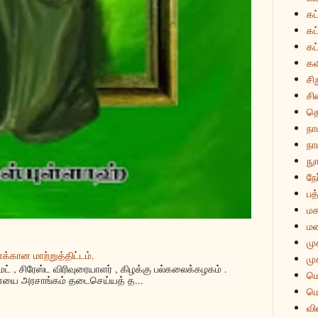
கட
கட
கட
கவ
சி
சி
த
நா
நாம
நுா
நே
பத்
மக
மன
மு
்கான மாற்றுத்திட்டம்.
மு
மட் , சிரேஸ்ட விரிவுரையாளர் , கிழக்கு பல்கலைக்கழகம் .
மொ
யை அரசாங்கம் தடைசெய்யத் த...
மொ
வி