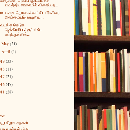
கல்முனை அஸ்ரப் ஞாபகார்த்த
வைத்தியசாலையில் விதைப்பந...
மாயவன் தொலைக்காட்சிப் பிரிவினர்
அண்மையில் வவுனிய...
வடக்கு நெடுக
ஆக்கிரமிப்புக்குட்பட்டே
வந்திருக்கின்...
May
(21)
►
April
(1)
►
019
(33)
018
(11)
017
(21)
016
(47)
011
(28)
சை
து சிறுகதைகள்
து நுால்கள் பற்றி...