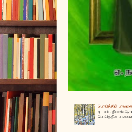
பொலித்தீன் பாவனைக
ஏ . எம் . றியாஸ் அக
பொலித்தீன் பாவனை