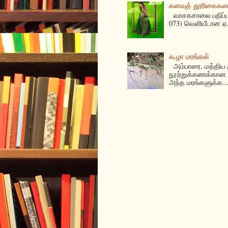
கனவுத் தூரிகைகள
வாசகசாலை பதிப்பகத
073) வெளியீடான ஏ. 
கூழா மரங்கள்
அம்பாரை, மத்திய ம
நூற்றுக்கணக்கான 
அந்த மரங்களுக்க..