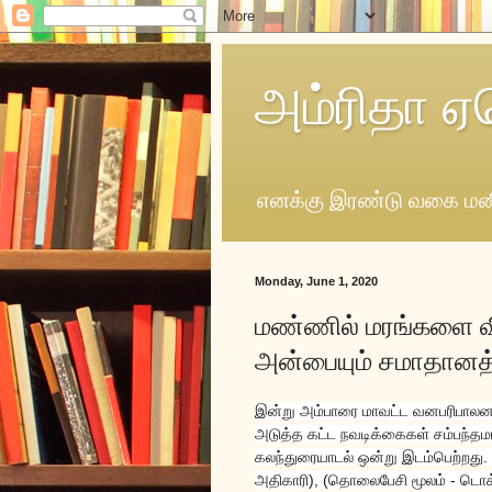
அம்ரிதா ஏ
எனக்கு இரண்டு வகை மனி
Monday, June 1, 2020
மண்ணில் மரங்களை வ
அன்பையும் சமாதானத்
இன்று அம்பாரை மாவட்ட வனபரிபாலன 
அடுத்த கட்ட நவடிக்கைகள் சம்பந்த
கலந்துரையாடல் ஒன்று இடம்பெற்றத
அதிகாரி), (தொலைபேசி மூலம் - டொக்