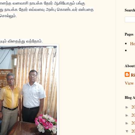
ரானந்த வனவாசி நாயக்க தேரர் ஆகியோரும் பங்கு
து நாயக்க தேரர் எவ்வளவு அன்பு கொண்டவர் என்பதை
Search
சொல்லும்.
Pages
ும் விதைத்து வந்தோம்.
H
About
Ri
View 
Blog A
2
►
2
►
2
►
2
▼