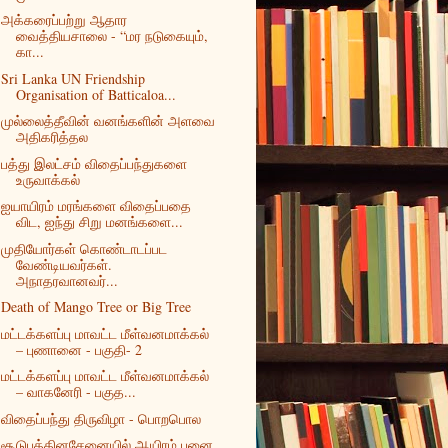
அக்கரைப்பற்று ஆதார
வைத்தியசாலை - “மர நடுகையும்,
கா...
Sri Lanka UN Friendship
Organisation of Batticaloa...
முல்லைத்தீவின் வனங்களின் அளவை
அதிகரித்தல
பத்து இலட்சம் விதைப்பந்துகளை
உருவாக்கல்
ஐயாயிரம் மரங்களை விதைப்பதை
விட, ஐந்து சிறு மனங்களை...
முதியோர்கள் கொண்டாடப்பட
வேண்டியவர்கள்.
அநாதரவானவர்...
Death of Mango Tree or Big Tree
மட்டக்களப்பு மாவட்ட மீள்வனமாக்கல்
– புணானை - பகுதி- 2
மட்டக்களப்பு மாவட்ட மீள்வனமாக்கல்
– வாகனேரி - பகுத...
விதைப்பந்து திருவிழா - பொறபொல
சூடுபத்தினசேனையில் ஆயிரம் பனை