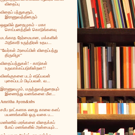
விதைப்பு
விதைப் பந்துகளும்,
இராணுவத்தினரும்
ஒலுவில் துறைமுகம் - மகா
சொப்பனத்தின் கொடுங்கனவு
மடங்காத நேர்மையான, மக்களின்
அதிகாரி உருத்திரன் உதய...
“வேர்கள் அமைப்பின் விதைப்பந்து
திருவிழா“
விதைப்பந்துகள்! - காடுகள்
உருவாக்கப்படுகின்றன!!
விலங்குகளை படம் எடுப்பவன்
புகைப்படம் பிடிப்பவன். வ...
இராணுவமும், மருத்துவத்துறையும்
இணைந்து வனங்களை மீள...
Amritha Ayem&nbs
சமீப நாட்களாக எனது காலை களப்
பயணங்களில் ஒரு வகை ப...
மண்ணில் மரங்களை விதைக்கப்
போய் மனங்களில் அன்பையும்...