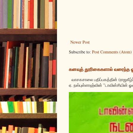
Newer Post
Subscribe to:
Post Comments (Atom)
கனவுத் தூரிகைகளால் வரைந்த
வாசகசாலை பதிப்பகத்தின் (ராஜகீழ்ப
ஏ. நஸ்புள்ளாஹ்வின் ”டாவின்சியின் ஓ