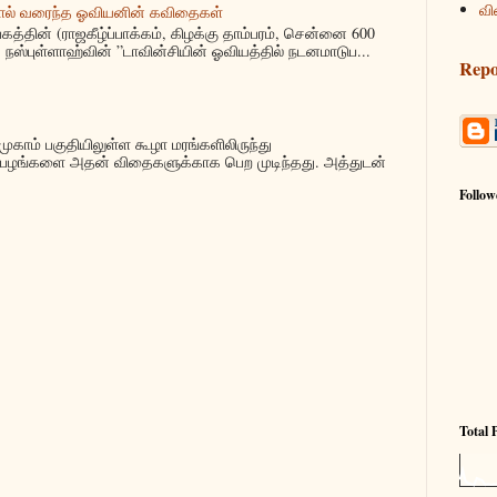
வி
ால் வரைந்த ஓவியனின் கவிதைகள்
்தின் (ராஜகீழ்ப்பாக்கம், கிழக்கு தாம்பரம், சென்னை 600
நஸ்புள்ளாஹ்வின் ”டாவின்சியின் ஓவியத்தில் நடனமாடுப...
Repo
ுகாம் பகுதியிலுள்ள கூழா மரங்களிலிருந்து
பழங்களை அதன் விதைகளுக்காக பெற முடிந்தது. அத்துடன்
.
Follow
Total 