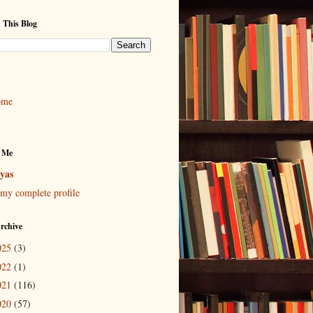
 This Blog
ome
 Me
yas
my complete profile
rchive
025
(3)
022
(1)
021
(116)
020
(57)