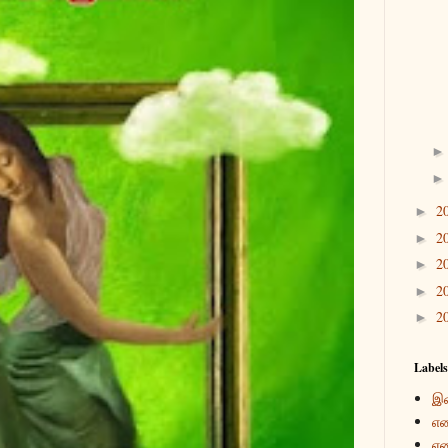
2
►
2
►
2
►
2
►
2
►
Labels
இ
என
என