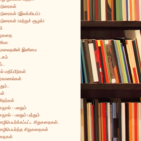
்டுரைகள்
்டுரைகள் (இலக்கியம்)
்டுரைகள் (சுற்றுச் சூழல்)
ி
றுகதை
னிமா
ொலைதலின் இனிமை
டகம்
்..
ல் மதிப்பீடுகள்
ர்காணல்கள்
தும்..
ள்
ிதர்கள்
கநுால் - பலதும்
கநுால் - பலதும் பத்தும்
ழிபெயர்க்கப்பட்ட சிறுகதைகள்.
ழிபெயர்த்த சிறுகதைகள்
தைகள்