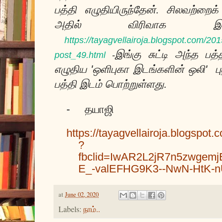
பத்தி
எழுதியிருந்தேன். சிலவற்றைக் 
அதில் விரிவாக இருக்
https://tayagvellairoja.blogspot.com/201
இங்கு சுட்டி அந்த பத
post_49.html
-
எழுதிய 'ஒளிபுகா இடங்களின் ஒலி' புத
பத்தி இடம் பொற்றுள்ளது.
-
தயாஜி
https://tayagvellairoja.blogspot
?
fbclid=IwAR2L2jR7n5zwgem
E_-valEFHG9K3--NwN-HtK-
at
June 02, 2020
Labels:
நாம்..