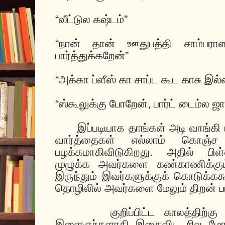
“வீட்டுல கஷ்டம்”
“நான் தான் ஊதுபத்தி சாம்பராண
பார்த்துக்கறேன்”
“அக்கா ப்ளீஸ் கா சாப்ட கூட காசு இல
“ஸ்கூலுக்கு போறேன், பார்ட் டைம்ல ஜ
இப்படியாக தாங்கள் அடி வாங்கி 
வார்த்தைகள் எல்லாம் கொஞ்ச 
பழக்கமாகிவிடுகிறது. அதில் பிள
முழுக்க அவர்களை கண்காணிக்கும்
இருந்தும் இவர்களுக்குக் கொடுக
தொழிலில் அவர்களை மேலும் திறன் ப
குறிப்பிட்ட காலத்திற்
இளைஞர்களாகி இதைவிட சில மோ