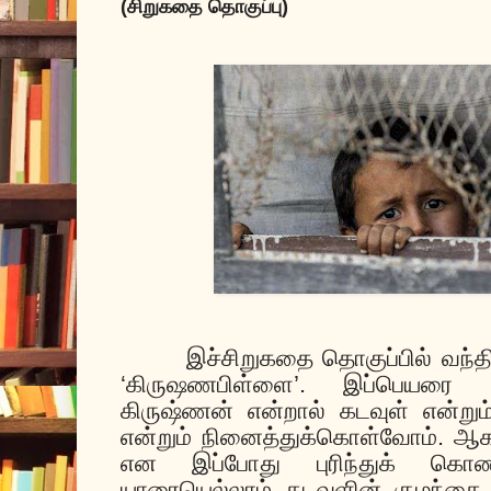
(சிறுகதை தொகுப்பு)
இச்சிறுகதை தொகுப்பில் வந்தி
‘கிருஷணபிள்ளை’. இப்பெயரை இ
கிருஷ்ணன் என்றால் கடவுள் என்று
என்றும் நினைத்துக்கொள்வோம். ஆக
என இப்போது புரிந்துக் கொண
யாரையெல்லாம் கடவுளின் குழந்தை