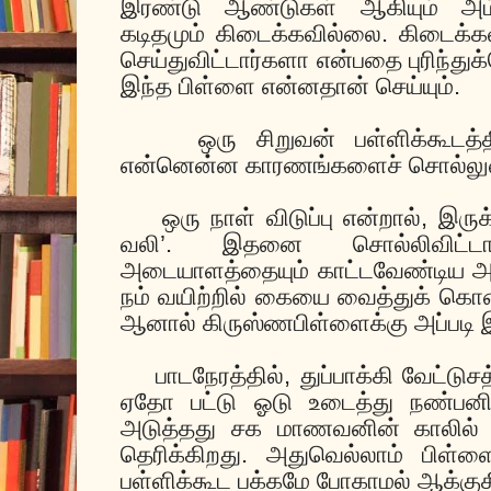
இரண்டு ஆண்டுகள் ஆகியும் அம்
கடிதமும் கிடைக்கவில்லை. கிடைக
செய்துவிட்டார்களா என்பதை புரிந்த
இந்த பிள்ளை என்னதான் செய்யும்.
ஒரு சிறுவன் பள்ளிக்கூடத்
என்னென்ன காரணங்களைச் சொல்லு
ஒரு நாள் விடுப்பு என்றால், இரு
வலி’. இதனை சொல்லிவிட்ட
அடையாளத்தையும் காட்டவேண்டிய அவ
நம் வயிற்றில் கையை வைத்துக் கொண
ஆனால் கிருஸ்ணபிள்ளைக்கு அப்படி 
பாடநேரத்தில், துப்பாக்கி வேட்டுச
ஏதோ பட்டு ஓடு உடைத்து நண்பனின
அடுத்தது சக மாணவனின் காலில் 
தெரிக்கிறது. அதுவெல்லாம் பிள்ள
பள்ளிக்கூட பக்கமே போகாமல் ஆக்குக