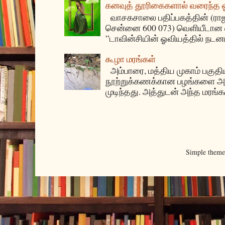
கனவுத் தூரிகைகளால் வரைந்த
வாசகசாலை பதிப்பகத்தின் (ராஜகீழ
சென்னை 600 073) வெளியீடான ஏ
”டாவின்சியின் ஓவியத்தில் நடனம
கூழா மரங்கள்
அம்பாரை, மத்திய முகாம் பகுதிய
நூற்றுக்கணக்கான பழங்களை அ
முடிந்தது. அத்துடன் அந்த மரங்க
Simple them