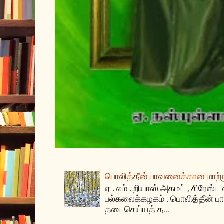
பொலித்தீன் பாவனைக்கான மாற்று
ஏ . எம் . றியாஸ் அகமட் , சிரேஸ்ட
பல்கலைக்கழகம் . பொலித்தீன்
தடைசெய்யத் த...