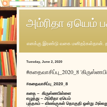
அம்ரிதா ஏயெம் ப
எனக்கு இரண்டு வகை மனிதர்கள்தான். த
Tuesday, June 2, 2020
#கதைவாசிப்பு_2020_8 'கிருஸ்ணப
#
கதைவாசிப்பு
_2020_8
கதை
–
கிருஸ்ணபிள்ளை
எழுத்து
–
அம்ரிதா ஏயெம்
புத்தகம்
–
விலங்குகள் தொகுதி ஒன்று அல்லத