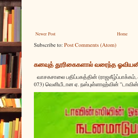
Newer Post
Home
Subscribe to:
Post Comments (Atom)
கனவுத் தூரிகைகளால் வரைந்த ஓவியன
வாசகசாலை பதிப்பகத்தின் (ராஜகீழ்ப்பாக்கம்,
073) வெளியீடான ஏ. நஸ்புள்ளாஹ்வின் ”டாவின்