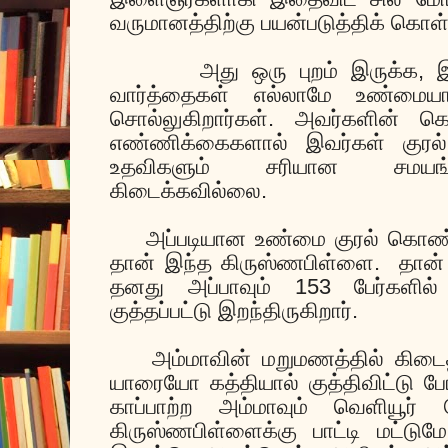
வருமானத்திற்கு பயன்படுத்திக் கொள்
அது ஒரு புறம் இருக்க, 
வார்த்தைகள் எல்லாமே உண்மைய
சொல்லுகிறார்கள். அவர்களின் கெ
எண்ணிக்கைகளால் இவர்கள் குரல்
உதவிகளும் சரியான சமயங்க
கிடைக்கவில்லை.
அப்படியான உண்மை குரல் கொண்
தான் இந்த கிருஸ்ணபிள்ளை.
தான்
தனது அப்பாவும் 153 பேர்களில
குத்தப்பட்டு இறந்திருகிறார்.
அம்மாவின் மறுமணத்தில் கிடை
யாரையோ கத்தியால் குத்திவிட்டு போய
காப்பாற்ற அம்மாவும் வெளியூர் வ
கிருஸ்ணபிள்ளைக்கு பாட்டி மட்டும