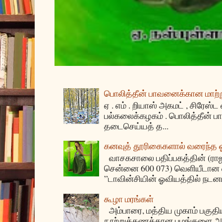
பொலித்தீன் பாவனைக்கான மாற்று
ஏ . எம் . றியாஸ் அகமட் , சிரேஸ்ட
பல்கலைக்கழகம் . பொலித்தீன்
தடைசெய்யத் த...
கனவுத் தூரிகைகளால் வரைந்த
வாசகசாலை பதிப்பகத்தின் (ராஜகீழ
சென்னை 600 073) வெளியீடான ஏ
”டாவின்சியின் ஓவியத்தில் நடனம
கூழா மரங்கள்
அம்பாரை, மத்திய முகாம் பகுதிய
நூற்றுக்கணக்கான பழங்களை அ