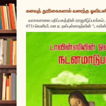
கனவுத் தூரிகைகளால் வரைந்த ஓவியன
வாசகசாலை பதிப்பகத்தின் (ராஜகீழ்ப்பாக்கம்,
073) வெளியீடான ஏ. நஸ்புள்ளாஹ்வின் ”டாவின்