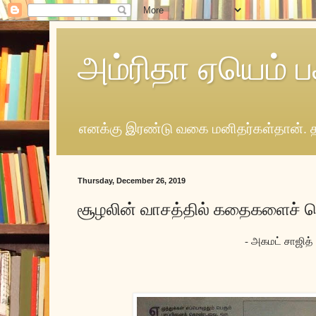
அம்ரிதா ஏயெம் ப
எனக்கு இரண்டு வகை மனிதர்கள்தான். த
Thursday, December 26, 2019
சூழலின் வாசத்தில் கதைகளைச்
- அகமட் சாஜித்