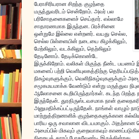
பேராசிரியரான சிறந்த குழந்தை
மருத்துவரிடம் சென்றோம். அவர் பல
பரிசோதனைகளைச் செய்தார். எல்லாமே
சாதாரணமாக இருந்தன. பிரச்சினை
ஒன்றுமே இல்லை என்றனர். வயது செல்ல,
செல்ல பிள்ளையின் நடையை கிழக்கிலும்,
மேற்கிலும், வடக்கிலும், தெற்கிலும்
தேடினோம். தேடிக்கொண்டே
இருக்கிறோம். வலிகள் மிகுந்த நீண்ட பயணம் 
மகளைப் பற்றி வெளியுலகத்திற்கு தெரியப்படுத
நிகழ்வுகளுக்கும், வெளிநிகழ்வுகளுக்கும் அழ
சமூகமயமாக்க வேண்டும் என்று மருத்துவ நிபு
ஆலோசனை கூறியிருந்தார்கள். கடந்த பிறந்த ந
இருந்தேன். துரதிருஸ்டவசமாக நான் தலைநகர
அனுமதிக்கப்பட்டிருந்தேன். நாங்கள் வாழும் நா
மாற்றுத்திறனாளிக் குழந்தைகளுக்கான கல்வியும்
பாரிய ஒரு சவாலான விடயமாகும். அதற்கான வ
அமைப்பில் மிகவும் குறைவாகவும் காணப்படுகி
நிறையத் தூரம் போகவேண்டி இருக்கின்றது.