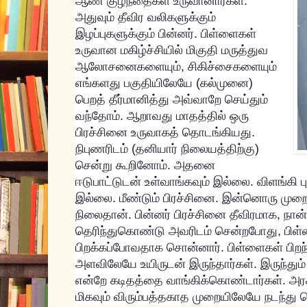
ஆண் குழந்தைகள் உருவானார்கள்.
அதுவும் தீவிர வலிகளுக்கும்
இழப்புகளுக்கும் பின்னர். பிள்ளைகள்
உருவான மகிழ்ச்சியில் மிகுதி மருத்துவ
ஆலோசனைகளையும், சிகிச்சைகளையும்
எங்களது பகுதியிலேயே (கல்முனை)
பெறத் தீர்மானித்து அவ்வாறே செய்தும்
வந்தோம். ஆறாவது மாதத்தில் ஒரு
பிரச்சினை உருவாகத் தொடங்கியது.
நிபுணரிடம் (தனியார் நிலையத்திற்கு)
சென்று கூறினோம். அதனை
ஈடுபாட்டுடன் உள்வாங்கவும் இல்லை. விளங்கி பு
இல்லை. மீண்டும் பிரச்சினை. இன்னொரு முற
நிலைதான். பின்னர் பிரச்சினை தீவிரமாக, நான்
தெரிந்துகொண்டு அவரிடம் சென்றபோது, பிள
பிறக்கப்போவதாக சொன்னார். பிள்ளைகள் பிறந
அளவிலேயே உயிருடன் இருந்தார்கள். இருந்தும
என்றே கடிதத்தை வாங்கிக்கொண்டார்கள். அ
மிகவும் விரும்பத்தகாத முறையிலேயே நடந்து