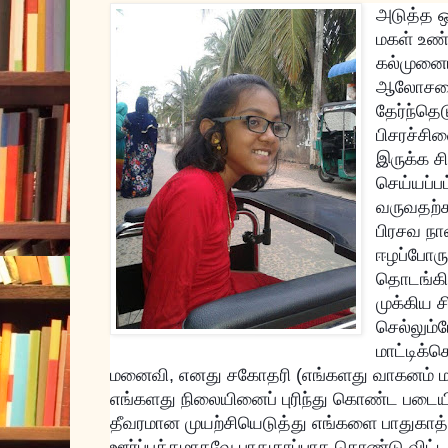
அடுத்த ஒ
மகள் உண்
கல்முனைய
ஆலோசனைக
தேர்ந்தெ
பிசரச்சி
இருக்க ச
செய்யப்பட
வருவதற்க
பிரசவ நா
ஈழப்போரு
தொடங்கி
முக்கிய 
செல்லும்ப
மாட்டிக்க
மனைவி, எனது சகோதரி (எங்களது வாகனம் மட
எங்களது நிலையினைப் புரிந்து கொண்ட படையி
தீவரமான முயற்சியெடுத்து எங்களை பாதுகாத்த
ஊர்ப்பக்கமாகவே பாதுகாப்பாக கொண்டு விட்டார