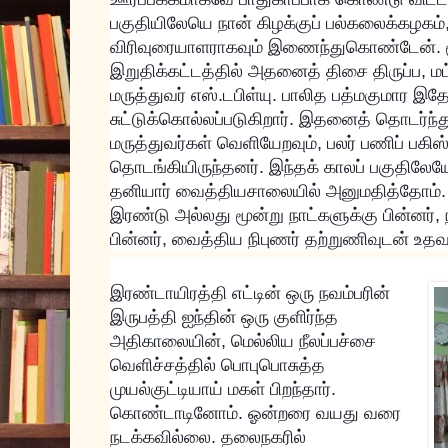
பகுதியிலேயெ நான் கிழக்குப் பல்கலைக்கழகம்
விரிவுரையாளராகவும் இணைந்துகொண்டேன். மூ
இறுதிக்கட்டத்தில் அதனைத் திசை திருப்ப, மட
மருத்துவர் எஸ்.டபிள்யு. பாலித பத்மகுமார இதே
சுட்டுக்கொல்லப்படுகிறார். இதனைத் தொடர்ந்து
மருத்துவர்கள் வெளியேறவும், பலர் பணிப் பகிஸ்க
தொடங்கியிருந்தனர். இந்தக் காலப் பகுதிலேயே
தனியார் வைத்தியசாலையில் அனுமதித்தோம்.
இரண்டு அல்லது மூன்று நாட்களுக்கு பின்னர்,
பின்னர், வைத்திய நிபுணர் தற்றுணிவுடன் உதவ
இரண்டாயிரத்தி எட்டின் ஒரு நவம்பரின்
இருபத்தி ஐந்தின் ஒரு குளிர்ந்த
அதிகாலையின், மெல்லிய நீலப்பச்சை
வெளிச்சத்தில் பொபுபொசுத்த
முயல்குட்டியாய் மகள் பிறந்தார்.
கொண்டாடினோம். ஓன்றரை வயது வரை
நடக்கவில்லை. தலைநகரில்