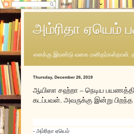
அம்ரிதா ஏயெம் ப
எனக்கு இரண்டு வகை மனிதர்கள்தான். த
Thursday, December 26, 2019
ஆயிஸா சஹ்றா – நெடிய பயணத்த
கடப்பவள். அவருக்கு இன்று பிறந்த 
- அம்ரிதா ஏயெம்