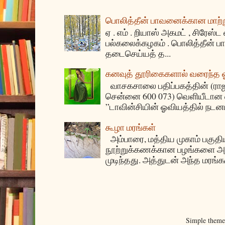
பொலித்தீன் பாவனைக்கான மாற்று
ஏ . எம் . றியாஸ் அகமட் , சிரேஸ்ட
பல்கலைக்கழகம் . பொலித்தீன்
தடைசெய்யத் த...
கனவுத் தூரிகைகளால் வரைந்த
வாசகசாலை பதிப்பகத்தின் (ராஜகீழ
சென்னை 600 073) வெளியீடான ஏ
”டாவின்சியின் ஓவியத்தில் நடனம
கூழா மரங்கள்
அம்பாரை, மத்திய முகாம் பகுதிய
நூற்றுக்கணக்கான பழங்களை அ
முடிந்தது. அத்துடன் அந்த மரங்க
Simple them