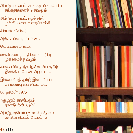
அம்ரிதா ஏயெம்-ன் கதை மிகப்பெரிய
சங்கதிகளைச் சொல்லும்
அம்ரிதா ஏயெம், ஈழத்தின்
முக்கியமான கதைசொல்லி
கிளாஸ் கிளினர்
அலிக்கம்பை, புட்டம்பை..
வௌவால் மரங்கள்
கைவினையும் - திண்மக்கழிவு
முகாமைத்துவமும்
காலையில் நடந்த இஸ்லாமிய தமிழ்
இலக்கிய பொன் விழா மா...
இஸ்லாமியத் தமிழ் இலக்கியம்:
செய்னம்பு நாச்சியார் ம...
06 டிசம்பர் 1973
“சூழலும் சுரண்டலும்
ஏகாதிபத்தியமும்”
அம்ரிதாஏயெம் (Amritha Ayem)
என்கிற றியாஸ் அகமட்: எ...
018
(11)