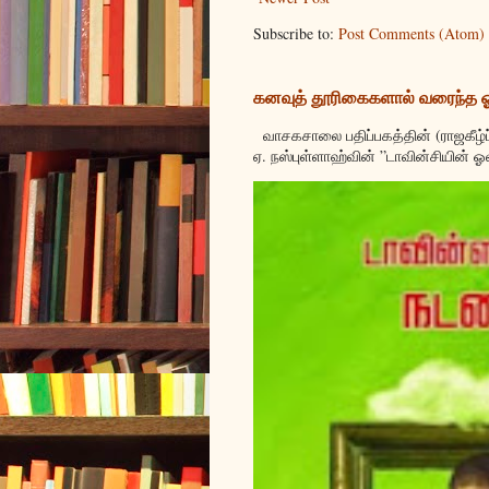
Subscribe to:
Post Comments (Atom)
கனவுத் தூரிகைகளால் வரைந்த
வாசகசாலை பதிப்பகத்தின் (ராஜகீழ்ப
ஏ. நஸ்புள்ளாஹ்வின் ”டாவின்சியின் ஓ