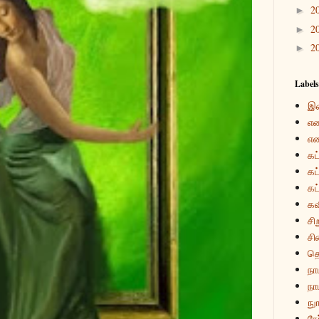
2
►
2
►
2
►
Labels
இ
என
என
கட
கட
கட
கவ
சி
சி
த
நா
நாம
நுா
நே