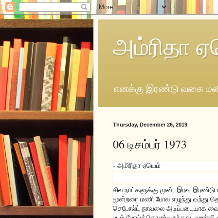
அம்ரிதா ஏ
எனக்கு இரண்டு வகை மனி
Thursday, December 26, 2019
06 டிசம்பர் 1973
- அமிரிதா ஏயெம்
சில நாட்களுக்கு முன், இரவு இரண்டு
மூன்றரை மணி போல எழுந்து வந்து த
செபோல்ட் நாவலை அடிப்படையாக வைத்த
படம் போய்க்கொண்டிருந்தது. ஹார்வ