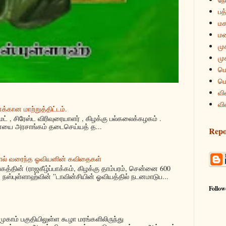
பத்
மக
மன
மு
மு
மொ
மொ
வி
வி
்கான மாற்றுத்திட்டம்.
மட் , சிரேஸ்ட விரிவுரையாளர் , கிழக்கு பல்கலைக்கழகம் .
யை அரசாங்கம் தடைசெய்யத் த...
Repo
ால் வரைந்த ஓவியனின் கவிதைகள்
்தின் (ராஜகீழ்ப்பாக்கம், கிழக்கு தாம்பரம், சென்னை 600
நஸ்புள்ளாஹ்வின் ”டாவின்சியின் ஓவியத்தில் நடனமாடுப...
Follow
ுகாம் பகுதியிலுள்ள கூழா மரங்களிலிருந்து