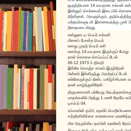
ஒருத்தியான 14 வயதான சல்மன் என்ற சி
இன்னும் செல்லாமல் இடையில் கொலை
நிற்கிறாள். அவளுக்கும், குடும்பத்தி
மற்றவர்களுடன் இணைவதற்கு முன் பின
நிறைவடைகிறது.
என்னுடைய பெயர் சல்மன்
மீனைப் போன்ற பெயர்
எனது முதற் பெயர் சுசி
எனக்கு 14 வயதாக இருக்கும் போது
நான் கொலை செய்யப்பட்டேன்.
06.12.1973 ம் திகதி
இங்கே கொஞ்ச காலம் இருந்தேன்
பின்னர் இங்கிருந்து அகற்றப்பட்டேன்.
எல்லோருக்கும் நீண்ட மகிழ்ச்சியான 
நான் வாழ்த்துகிறேன்.
திருமணமாகி பல்வேறு பிரயத்தனங்கள
மாதங்களில் பிறந்து 1 மணி நேரமே உ
டிசம்பர் 04.
உம்மாவின் தம்பி, உதவிப் பொறியியல
சத்திரசிகிச்சை காரணமாக மரணித்தது 8
மிக நெருங்கிய தாயின் உறவினர் நோய்
இவைகளின் எந்த துக்கமும் நான் ப