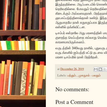
இருந்ததில்லை. அடிப்படையில் கொண்
தெரிவதில்லை. போவதும் தெரிவதில்லை. 
கிடைக்கும் அவ்வளவுதான். பிறந்தநா
ஞாபகப்படுத்தினால்தான் உண்டு. இந்
ஆறுமாதமே நான் சுறுசுறுப்பாக இருந
என்னில் தங்கிவிட்டன.
டிசம்பர் என்றாலே அது மரணத்தின் 
குறைந்த வெப்பத்தை எவ்வாறு வெல்
காரணமாயிருக்கலாம்.
வருடத்தின் 340வது நாளில், புதுவரு
வருடங்களில் ஐம்பத்தி எட்டு தடவை வ
மரண டிசம்பரில் நான் பிறந்தேன்.
at
December 26, 2019
Labels:
பத்தும்..
,
முகநுால் - பலதும்
No comments:
Post a Comment