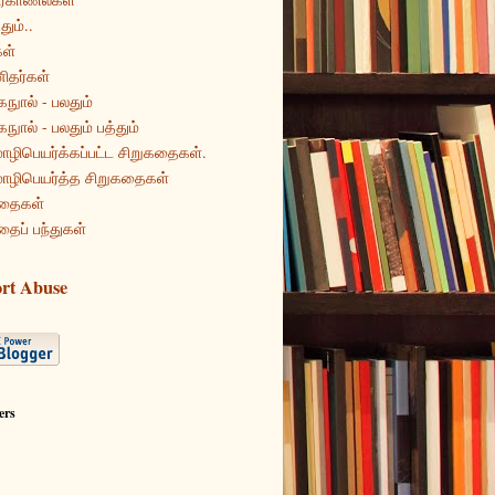
தும்..
ள்
ிதர்கள்
கநுால் - பலதும்
கநுால் - பலதும் பத்தும்
ழிபெயர்க்கப்பட்ட சிறுகதைகள்.
ழிபெயர்த்த சிறுகதைகள்
தைகள்
தைப் பந்துகள்
rt Abuse
ers