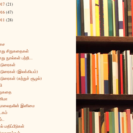
017
(21)
016
(47)
011
(28)
சை
து சிறுகதைகள்
து நுால்கள் பற்றி...
்டுரைகள்
்டுரைகள் (இலக்கியம்)
்டுரைகள் (சுற்றுச் சூழல்)
ி
றுகதை
னிமா
ொலைதலின் இனிமை
டகம்
்..
ல் மதிப்பீடுகள்
ர்காணல்கள்