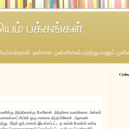
யெம் பக்கங்கள்
தர்கள்தான். தன்னை முன்னிலைப்படுத்துபவனும் முன்
Cyclin
 மணிக்கு நித்திரைக்கு போனேன். நித்திரை வரவில்லை. பின்னர்
ொலைக்காட்சியின் ஒரு சனலை திருப்பினேன். ஆலைஸ்
ு, பீற்றர் ஜக்;சனால் இயக்கப்பட்ட த லவ்லி போன்ஸ் என்ற
ி என்ற கொலைகாரனால் கொல்லப்பட்ட ஒன்பது பெண்களில்