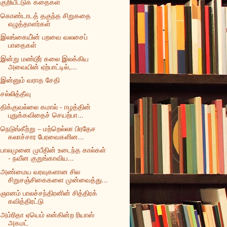
குறியீட்டுக் கதைகள்
கொண்டாடத் தகுந்த சிறுகதை
எழுத்தாளர்கள்
இலங்கையி்ன் பறவை வலசைப்
பாதைகள்
இன்று மண்டூர் கலை இலக்கிய
அவையின் ஏற்பாட்டில்,...
இன்னும் வராத சேதி
சல்லித்தீவு
திக்குவல்லை கமால் - ஈழத்தின்
புதுக்கவிதைச் செயற்பா...
நெடுங்கீற்று – மற்றெல்லா பிரதேச
கலாச்சார பேரவைகளின...
பாலமுனை முபீதின் உடைந்த கால்கள்
- நவீன குறுங்காவிய...
அண்மைய வரவுகளான சில
சிறுசஞ்சிகைகளை முன்வைத்து...
ஞானம் பாலச்சந்திரனின் சித்திரக்
கவித்திரட்டு
அம்ரிதா ஏயெம் என்கின்ற ரியாஸ்
அகமட்