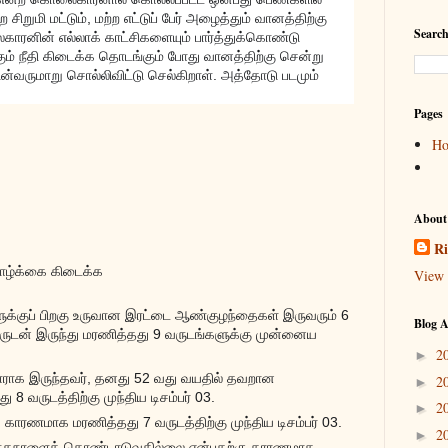
றுமி மட்டும், மற்ற எட்டுப் பேர் அழைத்தும் வானத்திற்கு
Search
காரனின் எல்லாக்
காட்சிகளையும் பார்த்துக்கொண்டு
ற்கும் நீதி கிடைக்க தொடங்கும் போது வானத்திற்கு சென்று
்வருமாறு சொல்லிவிட்டு செல்கிறாள். அத்தோடு படமும்
Pages
H
About
Ri
வாழ்க்கை கிடைக்க
View 
ுக்குப் பிறகு உருவான இரட்டை ஆண்குழந்தைகள் இருவரும் 6
Blog A
யிருடன் இருந்து மரணித்தது 9 வருடங்களுக்கு முன்னைய
2
►
ாளராக இருந்தவர், தனது 52 வது வயதில் தவறான
2
►
 வருடத்திற்கு முந்திய டிசம்பர் 03.
2
►
 காரணமாக மரணித்தது 7 வருடத்திற்கு முந்திய டிசம்பர் 03.
2
►
ிறந்தநாளைக் கொண்டாடுவதில்லை என்பதற்கு காரணமாக