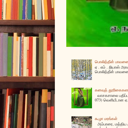
பொலித்தீன் பாவனைக
ஏ . எம் . றியாஸ் அக
பொலித்தீன் பாவனை
கனவுத் தூரிகைகள
வாசகசாலை பதிப்பகத
073) வெளியீடான ஏ. 
கூழா மரங்கள்
அம்பாரை, மத்திய ம