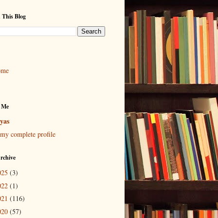
 This Blog
ome
 Me
yas
my complete profile
rchive
025
(3)
022
(1)
021
(116)
020
(57)