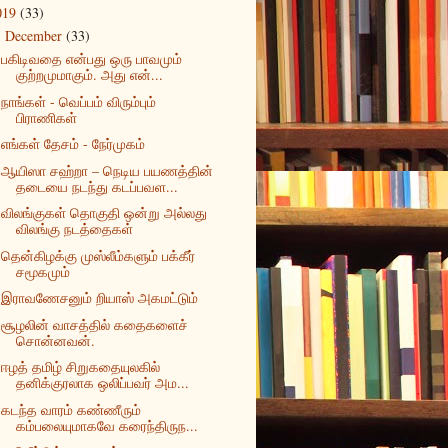
019
(33)
December
(33)
▼
பகிடிவதை என்பது ஒரு பாவமும்
குற்றமுமாகும். அது என்...
நாங்கள் - வெப்பம் விரும்பும்
பிராணிகள்
எங்கள் தேசம் - நேர்முகம்
ஆயிஸா சஹ்றா – நெடிய பயணத்தின்
தடையை நடந்து கடப்பவள...
விலங்குகள் தொகுதி ஒன்று அல்லது
விலங்கு நடத்தைகள்
தென்கிழக்கு முஸ்லீம்களும் பக்கீர்
சமூகமும்
இராவணேசனும் றியாஸ் அகமட்டும்
சூழலின் வாசத்தில் கதைகளைச்
சொன்னவன்.
ஈழத் தமிழ் சிறுகதையுலகில்
தனிக்குரலாக ஒலிப்பவர் அம...
கடந்த வாரம் கண்ணீரும்
கம்பலையுமாகவே கரைந்திருந...