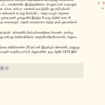
2
▼
டாட்ட மனநிலையே இருந்ததில்லை. பெருநாட்கள் வருவதும்
உம்மா, வாப்பா, மனைவி உபயத்தில் புது உடுப்புக்கள்
ள் என்னைக் கடந்து போய்விட்ட பிறகு யாரும் அதனை
த முறை நான் முகநூலில் இருந்த 6 வருடத்தின் கடைசி
்தத காலமாகும். அதன் காரணமாக பிறந்த நாள் ஞாபகங்கள்
மாதம்தான். ஏனெனில் வெப்பக்காலநிலை கொண்ட எமக்கு
வது என்பது தெரிவதில்லை. ஹைப்போதேமியாவாகி, அதுகூட
டத்தை எதிர்கொள்ள 25 நாட்கள் இருக்கும் நிலையில், நானூறு
ியாழன் வருகிற டிசம்பர் ஆறுகளின், ஒரு ஆறில் 1973 இன்