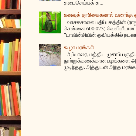
தடைசெய்யத் த...
கனவுத் தூரிகைகளால் வரைந்த
வாசகசாலை பதிப்பகத்தின் (ராஜகீழ
சென்னை 600 073) வெளியீடான ஏ
”டாவின்சியின் ஓவியத்தில் நடனம
கூழா மரங்கள்
அம்பாரை, மத்திய முகாம் பகுதிய
நூற்றுக்கணக்கான பழங்களை அ
முடிந்தது. அத்துடன் அந்த மரங்க