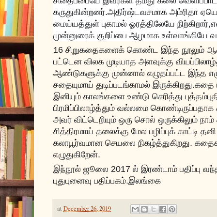
சிதைப்பையே இவர்கள் தமது கலை வெளிப்பாட்
கருதுகின்றனர்.அதிர்ஷ்டவசமாக அம்ரிதா ஏயெ
மைய்யத்துள் புகாமல் ஓரத்திலேயே நிற்கிறார்
முன்னுரைக் குறிப்பை ஆழமாக உள்வாங்கியே வ
16 சிறுகதைகளைக் கொண்ட இந்த நூலும் ஆசிர
பட்டென விலக முடியாத அளவுக்கு வியப்பிலாழ்த்
ஆண்டுகளுக்கு முன்னால் எழுதப்பட்ட இந்த எழு
சதையுமாய் துடிப்படங்காமல் இருக்கிறது.கதை ப
இனியும் காலங்களை உண்டு செரித்து புத்தம்
பிரமிப்பிலாழ்த்தும் வல்லமை கொண்டிருப்பத
அவர் விட்டெறியும் ஒரு சொல் ஒருக்கிலும் ந
சித்திரமாய் தலைக்கு மேல பழிப்புக் காட்டி தன
கலாபூர்வமான செயலை நிகழ்த்துகிறது. கதைகள
எழுதுகிறேன்.
இந்நூல் ஜூலை 2017 ல் இரண்டாம் பதிப்பு வந்
புதுபுனைவு பதிப்பகம்.இலங்கை
at
December 26, 2019