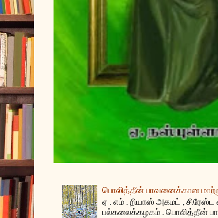
பொலித்தீன் பாவனைக்கான மாற்று
ஏ . எம் . றியாஸ் அகமட் , சிரேஸ்ட
பல்கலைக்கழகம் . பொலித்தீன்