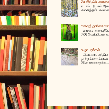
பொலித்தீன் பாவனைக
ஏ . எம் . றியாஸ் அக
பொலித்தீன் பாவனை
கனவுத் தூரிகைகள
வாசகசாலை பதிப்பகத
073) வெளியீடான ஏ. 
கூழா மரங்கள்
அம்பாரை, மத்திய ம
நூற்றுக்கணக்கான 
அந்த மரங்களுக்க..