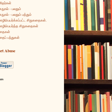
ிதர்கள்
கநுால் - பலதும்
கநுால் - பலதும் பத்தும்
ழிபெயர்க்கப்பட்ட சிறுகதைகள்.
ழிபெயர்த்த சிறுகதைகள்
தைகள்
தைப் பந்துகள்
rt Abuse
ers