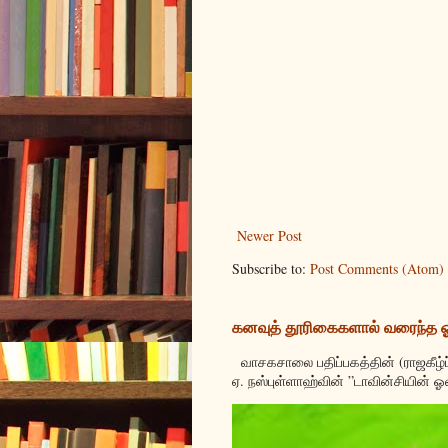
Newer Post
Subscribe to:
Post Comments (Atom)
கனவுத் தூரிகைகளால் வரைந்த
வாசகசாலை பதிப்பகத்தின் (ராஜகீழ்ப
ஏ. நஸ்புள்ளாஹ்வின் ”டாவின்சியின் ஓ