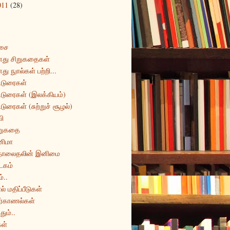
011
(28)
சை
து சிறுகதைகள்
து நுால்கள் பற்றி...
்டுரைகள்
்டுரைகள் (இலக்கியம்)
்டுரைகள் (சுற்றுச் சூழல்)
ி
றுகதை
னிமா
ொலைதலின் இனிமை
டகம்
்..
ல் மதிப்பீடுகள்
ர்காணல்கள்
தும்..
ள்