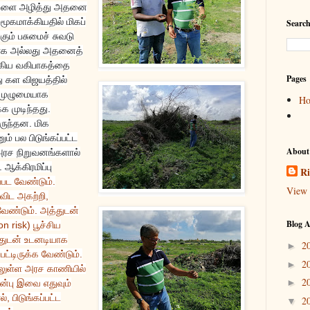
ரங்களை அழித்து அதனை
சமூகமாக்கியதில் மிகப்
Search
ும் பசுமைச் சுவடு
ாக அல்லது அதனைத்
்கிய வகிபாகத்தை
Pages
 கள விஜயத்தில்
ள் முழுமையாக
H
க முடிந்தது.
ருந்தன. மிக
் பல பிடுங்கப்பட்ட
About
அரச நிறுவனங்களால்
 ஆக்கிரமிப்பு
Ri
்பட வேண்டும்.
View 
ிட அகற்றி,
ேண்டும். அத்துடன்
Blog A
on risk) பூச்சிய
்துடன் உடனடியாக
2
►
பட்டிருக்க வேண்டும்.
2
►
ிலுள்ள அரச காணியில்
2
►
ன்பு இவை எதுவும்
 பிடுங்கப்பட்ட
2
▼