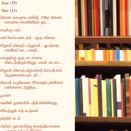
June
(35)
►
May
(21)
▼
பிராண வாயுவை உண்டு, அதே பிராண
வாயுவை வெளிவிடும் ஒர...
சவுக்கு மரம்
புவி வெப்பமடைதல் - ஒரு பார்வை
சிறுவர் விதைப் பந்துகள் - ஓமந்தை,
பாலமோட்டை, மாதர்...
மகளுக்கு ஒரு பாடசாலை
கிடைத்திருக்கிறது. மகள் பாடசா...
சிறுவர் விதைப்பந்தாக்கற் செயற்பாடு
ஆளுமையையும், தி...
சீமைக் கருவேலை (Prosopis juliflora)
மரங்களை அழித்த...
பூவரசு
உலகின் நுரையீரல் பற்றி எரிகின்றது.
சீமெந்துக் கற் கூடுகள்
நந்திக் கடல்
அஸ்ரப் ஞாபகார்த்த வைத்தியசாலை
பசுமையாக்கல் இப்பிரத...