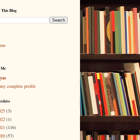
 This Blog
ome
 Me
yas
my complete profile
rchive
025
(3)
022
(1)
021
(116)
020
(57)