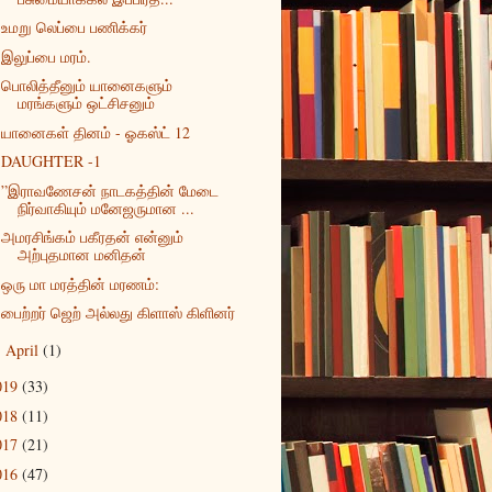
உமறு லெப்பை பணிக்கர்
இலுப்பை மரம்.
பொலித்தீனும் யானைகளும்
மரங்களும் ஒட்சிசனும்
யானைகள் தினம் - ஓகஸ்ட் 12
DAUGHTER -1
”இராவணேசன் நாடகத்தின் மேடை
நிர்வாகியும் மனேஜருமான ...
அமரசிங்கம் பகீரதன் என்னும்
அற்புதமான மனிதன்
ஒரு மா மரத்தின் மரணம்:
பைற்றர் ஜெற் அல்லது கிளாஸ் கிளினர்
April
(1)
►
019
(33)
018
(11)
017
(21)
016
(47)