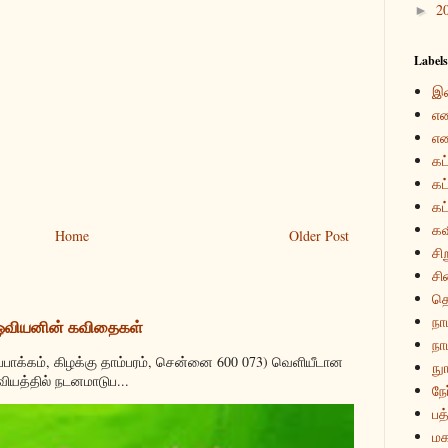
2
►
Labels
இ
என
என
கட
கட
கட
கவ
Home
Older Post
சி
சி
த
நா
 ஓவியனின் கவிதைகள்
நாம
்பாக்கம், கிழக்கு தாம்பரம், சென்னை 600 073) வெளியீடான
நுா
வியத்தில் நடனமாடுப...
நே
பத்
மக