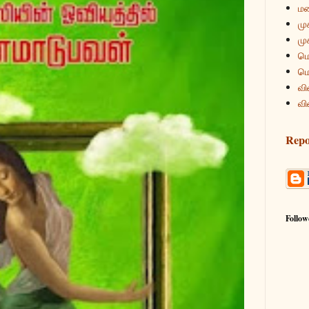
மன
மு
மு
மொ
மொ
வி
வி
Repo
Follow