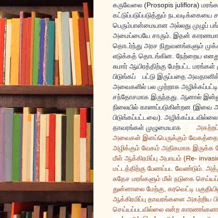
கருவேலை (Prosopis juliflora) ம
கட்டுப்படுப்படுத்தும் நடவடிக்கையை 
பெரும்பான்மையான அல்லது முழுப் பங்க
அமைப்பையே சாரும். இதன் காரணம
தொடர்ந்து அரச நிறுவனங்களும் முக
எடுக்கத் தொடங்கின. நேற்றைய எனது
சுமார் ஆயிரத்திற்கு மேற்பட்ட மரங்க
பிடுங்கப்
பட்டு இருப்பதை அவதானிக்
அவைகளில் பல முற்றாக அழிக்கப்பட்டி
சந்தோசமாக இருந்தது. ஆனால் இன்னும
நிலையில் காணப்படுகின்றன (இவை 
பிடுங்கப்பட்டவை). அழிக்கப்படவில்லை.
தாவரங்கள் முழுமையாக
அகற்றப
அவைகள் இனப்பெருக்கும் வேகத்தைவ
அழிக்கும் வேகம் அதிகமாக இருக்க வ
மீள் ஆக்கிரமிப்பு அபாயம் (Re- invasi
மட்டத்திற்கு பேணப்பட வேண்டும். அத
சுதேச மரங்களும் மீள் நடுகை செய்யப்
துன்னாலை மேற்கு, கரவெட்டி பகுதிய
ஆக்கிரமிப்பு தாவரங்களை அகற்றிய பி
செய்யப்படவில்லை என்ற காரணங்களால்,