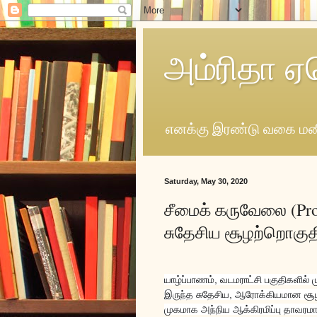
அம்ரிதா ஏ
எனக்கு இரண்டு வகை மனி
Saturday, May 30, 2020
சீமைக் கருவேலை (Pros
சுதேசிய சூழற்றொகுத
யாழ்ப்பாணம், வடமராட்சி பகுதிகளில் 
இருந்த
சுதேசிய, ஆரோக்கியமான சூ
முகமாக அந்நிய ஆக்கிரமிப்பு தாவர