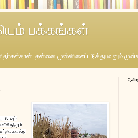
யெம் பக்கங்கள்
தர்கள்தான். தன்னை முன்னிலைப்படுத்துபவனும் முன்
Cyclin
்
ு மிகவும்
ளிலிருந்தும்
சுற்றிவளைத்து
ை பல