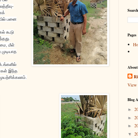
த்தீவு-
Search
ைக்
யில் பனை
கல் கூடு
Pages
்தது.
H
மை, மீள்
ற முடியாத
இடங்களில்
About
்கள் இந்த
Ri
யற்சிக்கலாம்.
View 
Blog A
2
►
2
►
2
►
2
▼