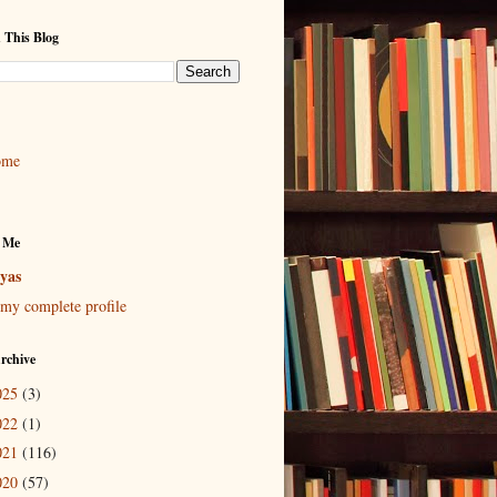
 This Blog
ome
 Me
yas
my complete profile
rchive
025
(3)
022
(1)
021
(116)
020
(57)