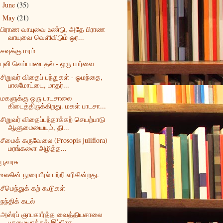
June
(35)
►
May
(21)
▼
பிராண வாயுவை உண்டு, அதே பிராண
வாயுவை வெளிவிடும் ஒர...
சவுக்கு மரம்
புவி வெப்பமடைதல் - ஒரு பார்வை
சிறுவர் விதைப் பந்துகள் - ஓமந்தை,
பாலமோட்டை, மாதர்...
மகளுக்கு ஒரு பாடசாலை
கிடைத்திருக்கிறது. மகள் பாடசா...
சிறுவர் விதைப்பந்தாக்கற் செயற்பாடு
ஆளுமையையும், தி...
சீமைக் கருவேலை (Prosopis juliflora)
மரங்களை அழித்த...
பூவரசு
உலகின் நுரையீரல் பற்றி எரிகின்றது.
சீமெந்துக் கற் கூடுகள்
நந்திக் கடல்
அஸ்ரப் ஞாபகார்த்த வைத்தியசாலை
பசுமையாக்கல் இப்பிரத...