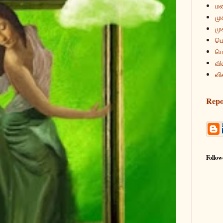
மன
மு
மு
மொ
மொ
வி
வி
Repo
Follow