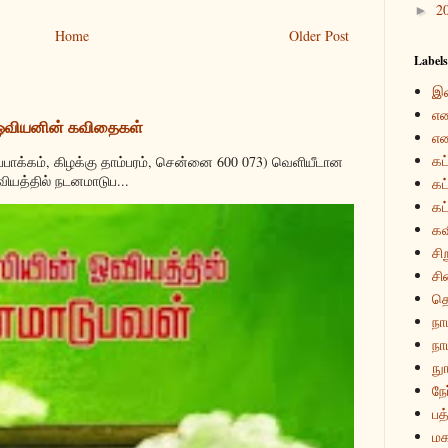
2
►
Home
Older Post
Labels
இ
என
 ஓவியனின் கவிதைகள்
என
கட
்பாக்கம், கிழக்கு தாம்பரம், சென்னை 600 073) வெளியீடான
வியத்தில் நடனமாடுப...
கட
கட
கவ
சி
சி
த
நா
நாம
நுா
நே
பத்
மக