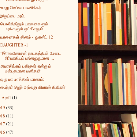
உமறு லெப்பை பணிக்கர்
இலுப்பை மரம்.
பொலித்தீனும் யானைகளும்
மரங்களும் ஒட்சிசனும்
யானைகள் தினம் - ஓகஸ்ட் 12
DAUGHTER -1
”இராவணேசன் நாடகத்தின் மேடை
நிர்வாகியும் மனேஜருமான ...
அமரசிங்கம் பகீரதன் என்னும்
அற்புதமான மனிதன்
ஒரு மா மரத்தின் மரணம்:
பைற்றர் ஜெற் அல்லது கிளாஸ் கிளினர்
April
(1)
►
019
(33)
018
(11)
017
(21)
016
(47)