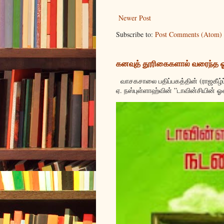
Newer Post
Subscribe to:
Post Comments (Atom)
கனவுத் தூரிகைகளால் வரைந்த
வாசகசாலை பதிப்பகத்தின் (ராஜகீழ்ப
ஏ. நஸ்புள்ளாஹ்வின் ”டாவின்சியின் ஓ