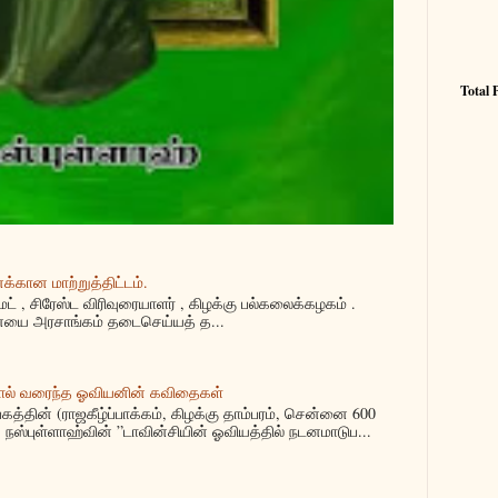
Total 
்கான மாற்றுத்திட்டம்.
மட் , சிரேஸ்ட விரிவுரையாளர் , கிழக்கு பல்கலைக்கழகம் .
யை அரசாங்கம் தடைசெய்யத் த...
ால் வரைந்த ஓவியனின் கவிதைகள்
்தின் (ராஜகீழ்ப்பாக்கம், கிழக்கு தாம்பரம், சென்னை 600
நஸ்புள்ளாஹ்வின் ”டாவின்சியின் ஓவியத்தில் நடனமாடுப...