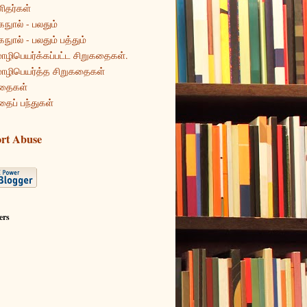
ிதர்கள்
கநுால் - பலதும்
கநுால் - பலதும் பத்தும்
ழிபெயர்க்கப்பட்ட சிறுகதைகள்.
ழிபெயர்த்த சிறுகதைகள்
தைகள்
தைப் பந்துகள்
rt Abuse
ers