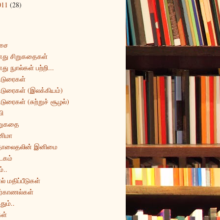
011
(28)
சை
து சிறுகதைகள்
து நுால்கள் பற்றி...
்டுரைகள்
்டுரைகள் (இலக்கியம்)
்டுரைகள் (சுற்றுச் சூழல்)
ி
றுகதை
னிமா
ொலைதலின் இனிமை
டகம்
்..
ல் மதிப்பீடுகள்
ர்காணல்கள்
தும்..
ள்