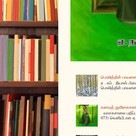
பொலித்தீன் பாவனைக
ஏ . எம் . றியாஸ் அக
பொலித்தீன் பாவனை
கனவுத் தூரிகைகள
வாசகசாலை பதிப்பகத
073) வெளியீடான ஏ. 