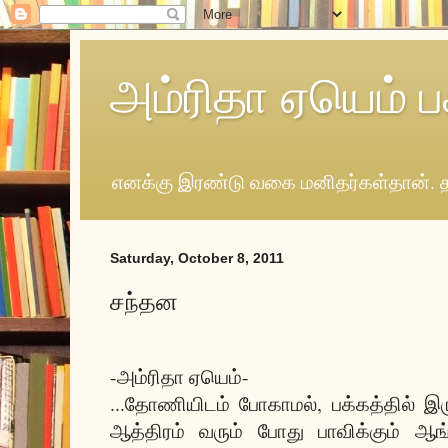
அம்ரிதா ஏயெம் ப
எனக்கு இரண்டு வகை மனிதர்கள்தான். த
Saturday, October 8, 2011
சந்தன
-அம்ரிதா ஏயெம்-
...தோணியிடம் போகாமல், பக்கத்தில் இ
ஆத்திரம் வரும் போது பாவிக்கும் 