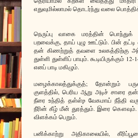
தெரியாமல் கற்கள் வைத்தது மாதிர
எதுவுமில்லாமல் தொடர்ந்து வலை பொத்தி
நெருப்பு வாகை மரத்தின் பொந்துக் கூ
பறவைக்கு, தாய் புழு ஊட்டும். பின் தட்டி
தன் கிணற்றுத் தவளை உலகத்திற்கு அப
துள்ளி துள்ளிப் பாயும். கூடியிருக்கும் 1
எனப் பாடி மகிழும்.
மழைக்காலத்துக்குத்; தோன்றும் பருவ
குளத்தில், பெரிய ஆறு அடிச் சாரை தன் க
நீரை உந்தித் தள்ள்p வேகமாய் நீந்தி வரும
நீரின் கீழ் மீன் துரத்தும். இரை கௌவும்
விளக்கம் பெறும்.
பனிக்காற்று அதிகாலையில், கீரிப்பூ