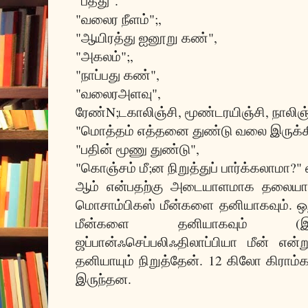
"பத்து".
"வலைர நீளம்";,
"ஆயிரத்து ஐனூறு கண்",
"அகலம்";,
"நாப்பது கண்",
"வலைரஅளவு",
ரேண்N;டகாலிஞ்சி, மூண்டரயிஞ்சி, நாலிஞ்
"மொத்தம் எத்தனை துண்டு வலை இருக்க
"பதின் மூணு துண்டு",
"கொஞ்சம் மீ;ன நிறுத்துப் பார்க்கலாமா?" 
ஆம் என்பதற்கு அடையாளமாக தலையாட
மொசாம்பிகஸ் மீன்களை தனியாகவும். ஒ
மீன்களை தனியாகவும் (இரண
ஜப்பான்ஃசெப்பலிஃதிலாப்பியா மீன் என
தனியாயும் நிறுத்தேன். 12 கிலோ கிராம்
இருந்தன.