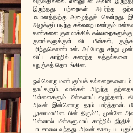
வருவதில்லை. என்னுடன் அவன் இருந்ததா
இருந்தது. பற்றைகள் அடர்ந்த ஓற
மயானத்திற்கு அழைத்துச் சென்றது. இன
அழுக்குப் படிந்த கல்லறை மண்கும்பான்
கண்களை குளமாக்கிக் கல்லறைகளுக்கு 
குளங்களுக்குள் விட மீன்கள், குஞ்
புரிந்துகொண்டான். அப்போது சற்று மு
விட்ட காற்றில் கரைந்த கத்தல்களை 
உறுஞ்சத் தொடங்கின.
ஓவ்வொரு மண் கும்பக் கல்லறைகளையும்
தாய்களும், வால்கள் அறுந்த தந்தைக
பிள்ளைகளும் மீன்களாய் எழுந்தனர். 
அவன் இன்னொரு தரம் பார்த்தான். மீன
பூரணமாயின. பின் திரும்பி, முன்னே அவ
பின்னால் மீன்களுமாய் காற்றில் நீந்
பாடசாலை வந்தது. அவன் காலடி பட புதுப்