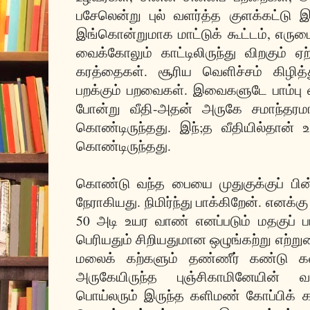
பசேலென்று புல் வளர்த்த குளக்கட்ட
இங்கொன்றுமாக மாட்டுக் கூட்டம், எருமைக
வைக்கோலும் காட்டிலிருந்து விறகும் ஏற
கரத்தைகள். சூரிய வெளிச்சம் கிழித்
பறக்கும் பறவைகள். இவைகளுடே பாம்பு 
போன்று வீதி-அதன் அருகே சமாந்தரமா
கொண்டிருந்தது. இந்;த வீதியில்தான் உ
கொண்டிருந்தது.
கொண்டு வந்த பையை முதுகுக்குப் பின
நேராகியது. நிமிர்ந்து பாக்கிறேன். எனக்க
50 அடி உயர வாண் எனப்படும் மதகுப் ப
பெரியதும் சிறியதுமான ஒழுங்கற்று எற்று
மலைக் கற்களும் தண்ணீர் கண்டு க
அருகேயிருந்த புஞ்சிகாமினேயின் 
பொய்லரும் இருந்த களிமண் கோப்பிக் க