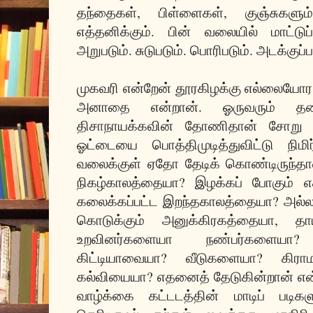
தந்தைகள், பிள்ளைகள், குஞ்சுகளும
எத்தனிக்கும். பின் வலையில் மாட்டுப்ப
அறுபடும். சுடுபடும். பொரிபடும். அடக்குப்ப
முகவரி என்றேன் தூரகிழக்கு எல்லையோ
அனாதை என்றான். ஓருவரும் தன
திசாநாயக்கவின் தோணிதான் சோறு ப
ஓட்டையை பொத்திமுடித்துவிட்டு நிமிர
வலைக்குள் ஏதோ தேடிக் கொண்டிருந்தான
நிகழ்காலத்தையா? இழக்கப் போகும் எத
கலைக்கப்பட்ட இறந்தகாலத்தையா? அல்லது
கொடுக்கும் அனுக்கிரகத்தையா, தா
உறவினர்களையா நண்பர்களையா?
கிட்டியாவையா? வீடுகளையா? கிரா
கல்வியையா? எதனைத் தேடுகின்றான் என
வாழ்க்கை கட்டடத்தின் மாடிப் படிக