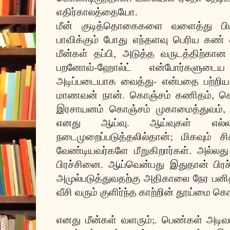
எதிர்காலத்தையோ.
மீன் குடித்தொகைகளை வளைத்து பிட
பாவிக்கும் போது எந்தளவு பெரிய கண்
மீன்கள் தப்பி, அடுத்த வருடத்திற்கா
பறனோவ்-ஹோல்ட் என்போர்களுடை
அடிப்படையாக வைத்து- என்பதை பற்றிய
மாணவன் நான். கொஞ்சம் கணிதம், கொஞ
இரசாயனம் கொஞ்சம் முகாமைத்துவம், க
எனது ஆய்வு. ஆய்வுகள் எல்
நடைமுறைப்படுத்தலில்தான்; மிகவும்
வேண்டியவர்களே மீறுகிறார்கள். அல்லத
பிரச்சினை. ஆய்வென்பது இதுதான் பிர
அமுல்படுத்துவதற்கு அதிகாலை நேர பனித்த
வீசி வரும் குளிர்ந்த காற்றின் தூய்மை
எனது மீன்கள் வளரும்;. பெண்கள் அடிவயிற