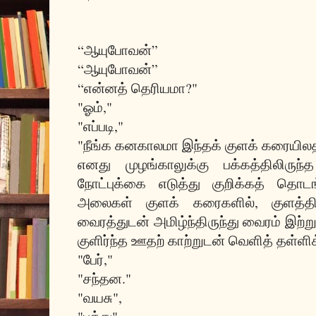
*
“ஆயுபோவன்”
“ஆயுபோவன்”
“என்னத் தெரியமா?"
"ஓம்,"
"எப்படி,"
"நீங்க கனகாலமா இந்தக் குளக் கரையிலத
எனது முழங்காலுக்கு பக்கத்திலிருந்
நோட்புக்கை எடுத்து குறிக்கத் தொட
அலைகள் குளக் கரைகளில், குளத்தி
வைரத்துடன் அமிழ்ந்திருந்து வைரம் இற்
குளிர்ந்த ஊதற் காற்றுடன் வெளித் தள்ளி
"பேர்,"
"சந்தன."
"வயசு",