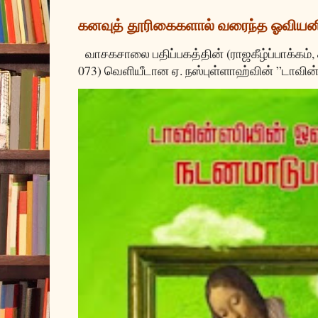
கனவுத் தூரிகைகளால் வரைந்த ஓவியன
வாசகசாலை பதிப்பகத்தின் (ராஜகீழ்ப்பாக்கம்,
073) வெளியீடான ஏ. நஸ்புள்ளாஹ்வின் ”டாவின்