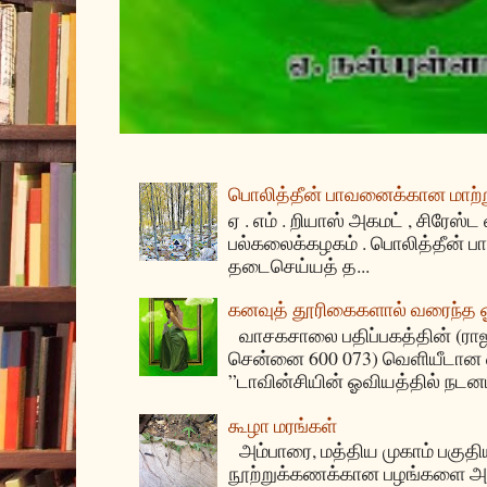
பொலித்தீன் பாவனைக்கான மாற்று
ஏ . எம் . றியாஸ் அகமட் , சிரேஸ்ட
பல்கலைக்கழகம் . பொலித்தீன்
தடைசெய்யத் த...
கனவுத் தூரிகைகளால் வரைந்த
வாசகசாலை பதிப்பகத்தின் (ராஜகீழ
சென்னை 600 073) வெளியீடான ஏ
”டாவின்சியின் ஓவியத்தில் நடனம
கூழா மரங்கள்
அம்பாரை, மத்திய முகாம் பகுதிய
நூற்றுக்கணக்கான பழங்களை அ