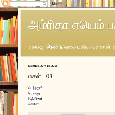
அம்ரிதா ஏயெம் ப
எனக்கு இரண்டு வகை மனிதர்கள்தான். த
Monday, July 18, 2016
மகள் - 03
பெற்றதால்
பெற்றது
இத்தினம்
மகளே!