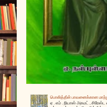
பொலித்தீன் பாவனைக்கான மாற்று
ஏ . எம் . றியாஸ் அகமட் , சிரேஸ்ட