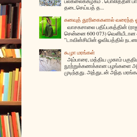
பல்கலைக்கழகம் . பொலித்தீன்
தடைசெய்யத் த...
கனவுத் தூரிகைகளால் வரைந்த
வாசகசாலை பதிப்பகத்தின் (ராஜகீழ
சென்னை 600 073) வெளியீடான ஏ
”டாவின்சியின் ஓவியத்தில் நடனம
கூழா மரங்கள்
அம்பாரை, மத்திய முகாம் பகுதிய
நூற்றுக்கணக்கான பழங்களை அ
முடிந்தது. அத்துடன் அந்த மரங்க