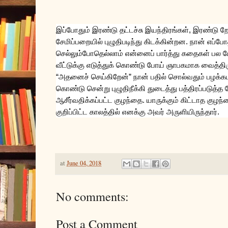
இப்போதும்
இரண்டு
தட்டச்சு
இயந்திரங்கள்
,
இரண்டு
ற
சேமிப்பறையில்
புழுதிபடிந்து
கிடக்கின்றன
.
நான்
எப்போ
செல்லும்போதெல்லாம்
என்னைப்
பார்த்து
கதைகள்
பல
ப
வீட்டுக்கு
எடுத்துக்
கொண்டு
போய்
ஞாபகமாக
வைத்தி
“
அதனைச்
செய்கிறேன்
”
நான்
பதில்
சொல்வதும்
பழக்க
கொண்டு
சென்று
புழுதிநீக்கி
துடைத்து
பத்திரப்படுத்த
ஆசீர்வதிக்கப்பட்ட
குழந்தை
.
யாருக்கும்
கிட்டாத
குழந
குறிப்பிட்ட
காலத்தில்
எனக்கு
அவர்
அருளியிருந்தார்
.
at
June 04, 2018
No comments:
Post a Comment