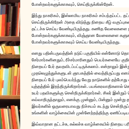
போன்றவர்களுக்காகவும்
,
செய்திருக்கின்றேன்
.
இந்து
நாகரிகம்
,
இஸ்லாமிய
நாகரிகம்
சம்பந்தப்பட்ட
தட்
செய்திருக்கிறேன்
அதை
விடுத்து
நிறைய
கீழ்
வகுப்புகள
தட்டச்சு
செய்ய
வேண்டியிருந்தது
.
கணித
வேலைகளை
போன்றவர்களுக்காகவும்
,
விஞ்ஞான
வேலைகளை
களுக
போன்றவர்களுக்காகவும்
செய்ய
வேண்டியிருந்தது
.
எனது
பதின்பருவத்தின்
நடுப்
பகுதியில்
என்னோடு
தொடர
சேர்மார்களினதும்
,
ரீச்சர்மாரினதும்
பெயர்களையே
குறி
நிறையப்
பேர்
தவறவிடப்பட்டிருக்கலாம்
.
என்றாலும்
இன்ற
முதலெழுத்துக்களுடன்
ஞாபகத்தில்
வைத்திருப்பது
எனக
நிறையப்
பேர்
புலம்பெயர்ந்து
வேறு
நாடுகளில்
தற்போது
யுத்தத்தில்
இறந்திருக்கிறார்கள்
.
பயங்கரவாதிகளால்
கொ
உயர்
பதவிகளுக்கு
சென்றிருக்கிறார்கள்
.
சிலர்
இன்றும்
எவ்வாறிருந்தாலும்
,
எனக்கு
முன்னும்
,
பின்னும்
மூன்று
த
இவர்களில்
ஒருவரையாவது
நிச்சயம்
கடந்து
சென்றிருப்
உங்களின்
வாழ்க்கையின்
முன்னேற்றத்திற்கு
ஏணிப்படி
இவ்வாறான
தட்டச்சு
,
கல்லச்சு
வாழ்க்கையில்
நிறைய
பர