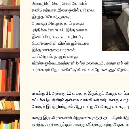
விளாதிமிர்
கொரலென்கோவின்
கண்தெரியாத
இசைஞனி
ல்
பார்வை
இழந்த
பியோத்தருக்கு
அவனது
அற்புதத்
தாய்
தனது
புத்திக்கூர்மையால்
இந்த
உலகை
இசைப்
பேரலைகளால்
நிரப்பி
,
பியானோவின்
விரல்களுக்கூடாக
இந்த
உலகத்தை
பார்க்கச்
செய்கிறாள்
நானும்
எனது
.
விரல்களுக்கூடாகத்தான்
இந்த
உலகையும்
அதனைச்
சு
,
பார்க்கவும்
தொடங்கியிருப்பேன்
என்றே
எண்ணுகிறேன்
.
எனக்கு
11
அல்லது
12
வயதாக
இருக்கும்
போது
,
வாப்ப
தட்டச்சு
இயந்திரம்
ஒன்றை
வாங்கி
வந்தார்
.
எனது
வாழ
போகும்
இயந்திரம்தான்
அது
என்று
அப்போது
எனக்கு
ப
எனது
இரு
விரல்களால்
அதனைக்
குத்தி
தட்ட
ஆரம்பித்
தடுத்து
,
நடு
ஊருக்குள்
,
எனது
வீட்டுக்கு
சற்று
அருகாம