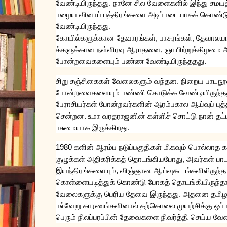
வேண்டியிருந்தது
.
நானே
சில
வேளைகளில்
இந்து
சமயத்
பழைய
வினாப்
பத்திரங்களை
அடிப்படையாகக்
கொண்ட
வேண்டியிருந்தது
.
கோயில்களுக்கான
தேவாரங்கள்
,
பாசுரங்கள்
,
தேவாலயங
க்களுக்கான
நள்ளிரவு
ஆராதனை
,
ஞாயிற்றுக்கிழமை
போன்றவைகளையும்
பண்ண
வேண்டியிருந்ததது
.
சிறு
சஞ்சிகைகள்
வேலைகளும்
வந்தன
.
நிறைய
பாடநூ
போன்றவைகளையும்
பண்ணி
கொடுக்க
வேண்டியிருந்த
பேராசியர்கள்
போன்றவர்களின்
ஆரம்பகால
ஆய்வுப்
புத
சென்றன
.
உமா
வரதராஜனின்
கள்ளிச்
சொட்டு
நான்
தட்
பசுமையாக
இருக்கிறது
.
1980
களின்
ஆரம்ப
நடுப்பகுதிகள்
மிகவும்
பொல்லாத
க
குழுக்கள்
அதிகரிக்கத்
தொடங்கியபோது
,
அவர்கள்
பா
இயந்திரங்களையும்
,
விஞ்ஞான
ஆய்வுகூடங்களிலிருந்த
கொள்ளையடித்துக்
கொண்டு
போகத்
தொடங்கியிருந்தா
வேலைகளுக்கு
பெரிய
தேவை
இருந்தது
.
அதனை
தமிழ
பல்வேறு
காரணங்களினால்
தற்கொலை
முயற்சிக்கு
ஒப
பெரும்
நிலப்பரப்பின்
தேவைகளை
நிவர்த்தி
செய்ய
வேண