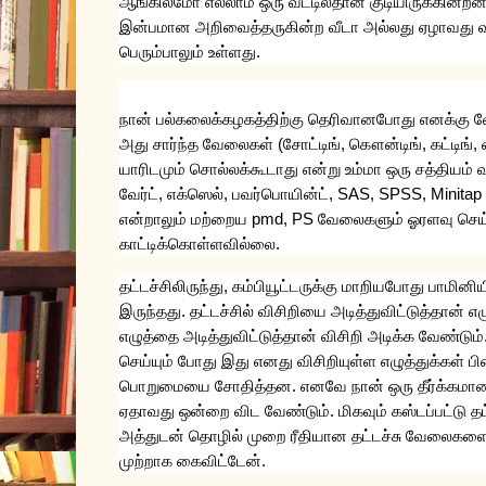
ஆங்கிலமோ
எல்லாம்
ஒரு
வீட்டில்தான்
குடியிருக்கின்ற
இன்பமான
அறிவைத்தருகின்ற
வீடா
அல்லது
ஏழாவது
வ
பெரும்பாலும்
உள்ளது
.
நான்
பல்கலைக்கழகத்திற்கு
தெரிவானபோது
எனக்கு
வ
அது
சார்ந்த
வேலைகள்
(
சோட்டிங்
,
கௌன்டிங்
,
கட்டிங்
,
யாரிடமும்
சொல்லக்கூடாது
என்று
உம்மா
ஒரு
சத்தியம்
வ
வேர்ட்
,
எக்ஸெல்
,
பவர்பொயின்ட்
, SAS, SPSS, Minitap
என்றாலும்
மற்றைய
pmd, PS
வேலைகளும்
ஓரளவு
செய
காட்டிக்கொள்ளவில்லை
.
தட்டச்சிலிருந்து
,
கம்பியூட்டருக்கு
மாறியபோது
பாமினிய
இருந்தது
.
தட்டச்சில்
விசிறியை
அடித்துவிட்டுத்தான்
எழ
எழுத்தை
அடித்துவிட்டுத்தான்
விசிறி
அடிக்க
வேண்டும்
செய்யும்
போது
இது
எனது
விசிறியுள்ள
எழுத்துக்கள்
ப
பொறுமையை
சோதித்தன
.
எனவே
நான்
ஒரு
தீர்க்கமா
ஏதாவது
ஒன்றை
விட
வேண்டும்
.
மிகவும்
கஸ்டப்பட்டு
தட
அத்துடன்
தொழில்
முறை
ரீதியான
தட்டச்சு
வேலைகள
முற்றாக
கைவிட்டேன்
.