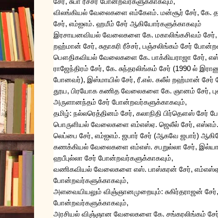
சேர்
,
சுபா
ரீச்சர்
போன்றவர்களுக்காகவும்
,
விலங்கியல்
வேலைகளை
எம்கேஎம்
.
மன்சூர்
சேர்
,
கே
.
த
சேர்
,
எம்ஐஎம்
.
ஹமீம்
சேர்
ஆகியோர்களுக்காகவும்
இரசாயனவியல்
வேலைகளை
கே
.
மகாலிங்கசிவம்
சேர்
றஹ்மான்
சேர்
,
சுதாகரி
ரீச்சர்
,
பஞ்சலிங்கம்
சேர்
போன்றவ
பௌதிகவியல்
வேலைகளை
கே
.
பாக்கியராஜா
சேர்
,
எஸ
ராஜேந்திரம்
சேர்
,
கே
.
சுந்தரலிங்கம்
சேர்
(1990
ல்
இரா
போனவர்
),
இஸ்மாயில்
சேர்
,
ரீ
.
எல்
.
கலீல்
றஹ்மான்
சேர்
தூய
,
பிரயோக
கணித
வேலைகளை
கே
.
ஞானம்
சேர்
,
ப
அருளானந்தம்
சேர்
போன்றவர்களுக்காகவும்
,
தமிழ்
:
நல்லரெத்தினம்
சேர்
,
கலாநிதி
பிர்தௌஸ்
சேர்
போ
பொருளியல்
வேலைகளை
எம்எஸ்ஏ
.
ஜெலீல்
சேர்
,
எஸ்எம்
லெப்பை
சேர்
,
எம்ஐஎம்
.
ஜபார்
சேர்
(
ஆகவே
ஜபார்
)
ஆகிய
கணக்கியல்
வேலைகளை
எம்எஸ்
.
சபறுல்லா
சேர்
,
இல்யா
ஹபீபுல்லா
சேர்
போன்றவர்களுக்காகவும்
,
வணிகவியல்
வேலைகளை
எஸ்
.
பாஸ்கரன்
சேர்
,
எம்எஸ்
போன்றவர்களுக்காகவும்
,
அளவையியலும்
விஞ்ஞானமுறையும்
:
சுகிர்தராஜன்
சேர்
போன்றவர்களுக்காகவும்
,
அரசியல்
விஞ்ஞான
வேலைகளை
கே
.
சங்கரலிங்கம்
சேர