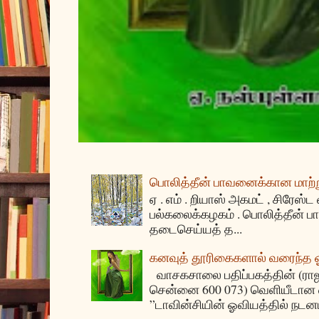
பொலித்தீன் பாவனைக்கான மாற்று
ஏ . எம் . றியாஸ் அகமட் , சிரேஸ்ட
பல்கலைக்கழகம் . பொலித்தீன்
தடைசெய்யத் த...
கனவுத் தூரிகைகளால் வரைந்த
வாசகசாலை பதிப்பகத்தின் (ராஜகீழ
சென்னை 600 073) வெளியீடான ஏ
”டாவின்சியின் ஓவியத்தில் நடனம