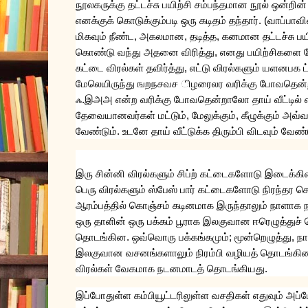
நூலகருக்கு
தட்டச்சு
பயிற்சி
சம்பந்தமான
நூல்
ஒன்றின்
எனக்குக்
கொடுக்கும்படி
ஒரு
கடிதம்
தந்தார்
. (
வாப்பாவி
மிகவும்
நீண்ட
,
அகலமான
,
தடித்த
,
கனமான
தட்டச்சு
பய
கொண்டு
வந்து
அதனை
விரித்து
,
எனது
பயிற்சிகளை
கட்டை
விரல்கள்
தவிர்த்து
,
எட்டு
விரல்களும்
யளனபக
மேலெயிருந்து
ஙறநசவச
ிழரைலர
வரிக்கு
போவதென்
ஃ
.
இஅஅ
என்ற
வரிக்கு
போவதென்றாலோ
தாய்
வீட்டில்
தேவையானவர்கள்
மட்டும்
,
மேலுக்கும்
,
கீழுக்கும்
அவ்வ
வேண்டும்
.
உடனே
தாய்
வீட்டுக்க
திரும்பி
விடவும்
வேண்ட
இரு
சின்னி
விரல்களும்
சிப்ற்
கட்டைகளோடு
இடைக்கி
பெரு
விரல்களும்
ஸ்பேஸ்
பார்
கட்டைகளோடு
நிரந்தர
சொ
ஆரம்பத்தில்
கொஞ்சம்
கடினமாக
இருந்தாலும்
நாளாக
ஒரு
தாளின்
ஒரு
பக்கம்
பூராக
இலகுவான
ஈரெழுத்துச்
தொடங்கின
.
ஒவ்வொரு
பக்கங்கமும்
;
மூன்றெழுத்து
,
நா
இலகுவான
வசனங்களாலும்
நிரம்பி
வழியத்
தொடங்கி
விரல்கள்
வேகமாக
நடனமாடத்
தொடங்கியது
.
இப்போதுள்ள
கம்பியூட்டரிலுள்ள
வசதிகள்
எதுவும்
அப்