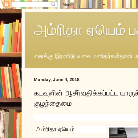
அம்ரிதா ஏயெம் ப
எனக்கு இரண்டு வகை மனிதர்கள்தான். த
Monday, June 4, 2018
கடவுளின் ஆசீர்வதிக்கப்பட்ட யாருக
குழந்தைமை
-அம்ரிதா ஏயெம்