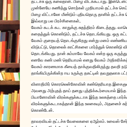
தட்டச்சு
ஒரு
கலைதான்
.
பிழை
விடக்கூடாது
.
இன்டென்ட
முன்னேயே
கணித்து
சொற்கள்
முறியாமல்
தட்டச்சு
செய
பிழை
விட்டாலோ
மீண்டும்
புதியதொரு
தாளில்
தட்டச்சு
இவ்வாறு
பல
பிரச்சினைகள்
,
வேகம்
கூடக்
கூட
காதுக்கு
சுதந்திரம்
கிடைத்தது
.
வான
கதைத்துக்
கொண்டும்
,
தட்டச்சு
தொடங்கியது
.
ஒரு
கட்
வேகம்
குறையத்
தொடங்குகிறது
என்று
மனம்
எண்ணிய
விடுபட்டு
,
தொலைக்
காட்சிகளை
பார்த்துக்
கொண்டு
வ
தொடங்கியது
.
நான்
சும்மாவே
வேகம்
என்ற
ஒரு
கருத்து
எனவே
கண்
மண்
தெரியாமல்
எனது
வேகம்
அதிகரிக்கத
வேகம்
காரணமாக
கீயைத்
தாக்குவதிலிருந்து
தவறி
நட
தாங்கியிருக்கின்ற
ஈய
உருக்கு
தகட்டின்
தவறுதலாக
பட்
விளாதிமிர்
கொரலென்கோவின்
கண்தெரியாத
இசைஞ
அவனது
அற்புதத்
தாய்
தனது
புத்திக்கூர்மையால்
இந்த
பியானோவின்
விரல்களுக்கூடாக
இந்த
உலகத்தை
பார்க்
விரல்களுக்கூடாகத்தான்
இந்த
உலகையும்
,
அதனைச்
சு
கொண்டேன்
.
தாவரவியல்
தட்டச்சு
வேலைகளை
ஏஆர்எம்
.
உவைஸ்
சேர