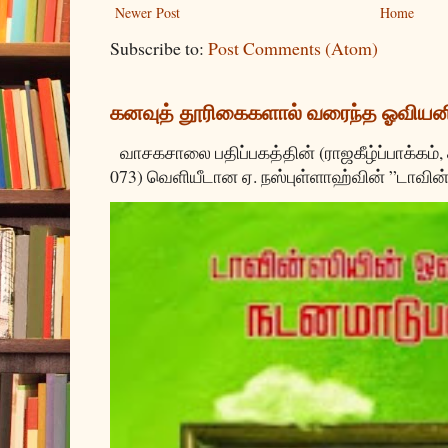
Newer Post
Home
Subscribe to:
Post Comments (Atom)
கனவுத் தூரிகைகளால் வரைந்த ஓவியன
வாசகசாலை பதிப்பகத்தின் (ராஜகீழ்ப்பாக்கம்,
073) வெளியீடான ஏ. நஸ்புள்ளாஹ்வின் ”டாவின்