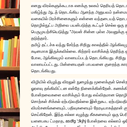
எனது
விரல்களுக்கூடாக
எனக்கு
உலகம்
தெரியத்
தொடங
மகிழ்ந்து
ஆடத்
தொடங்கிய
ஆனந்த
அனுபவம்
நன்மை
வகையில்
பிரச்சினைகளும்
என்னை
வந்தடையத்
தொடங
தொழில்நுட்ப
அறிவை
பயன்படுத்த
கூட்டிச்
செல்ல
ஒரு
த
பெருமுயற்சியெடுத்து
“
அவன்
சின்ன
புள்ள
அவனுக்கு
தடுத்தார்
.
தமிழ்
தட்டச்சு
வந்து
சேர்ந்த
சிறிது
காலத்தில்
ஆங்கிலமு
கடினமாக
இருக்கவில்லை
.
கிற்றார்
வாசிக்கத்
தெரிந்த
போல
,
ஆங்கிலமும்
வாலாயப்படத்
தொடங்கியது
.
சிறிது
வாலாயப்பட்டது
.
பின்னையதன்
பாபவனை
குறைந்த
கா
தொடங்கியது
.
விழியில்
விழுந்து
விரலுள்
நுழைந்து
மூளைக்குள்
சென்
ஓரளவு
தங்கிவிட்டன
என்றே
நினைக்கின்றேன்
.
கணக்கி
போன்றவைகளை
வாசிக்கும்
போது
எவ்விதமான
தொழிந
சொற்கள்
சிக்கல்
ஏற்படுவதில்லை
இன்றுகூட
ஏற்படுவத
விமர்சனங்களையும்
,
பதிவுகளையும்
நேரடியாகத்தான்
க
செய்கிறேன்
.
இந்த
எல்லா
எழுத்து
கீககளையும்
ஒரு
பெர
யளனபகப
ட்மதாத
, asdfg ‘;lkjhj
போன்றவை
எல்லாம்
ஒ